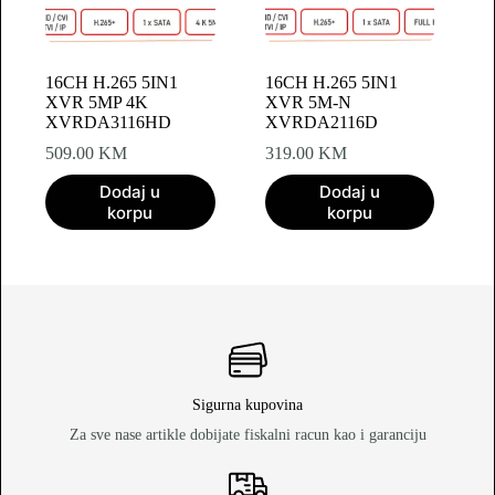
16CH H.265 5IN1
16CH H.265 5IN1
XVR 5MP 4K
XVR 5M-N
XVRDA3116HD
XVRDA2116D
509.00
KM
319.00
KM
Dodaj u
Dodaj u
korpu
korpu
Sigurna kupovina
Za sve nase artikle dobijate fiskalni racun kao i garanciju