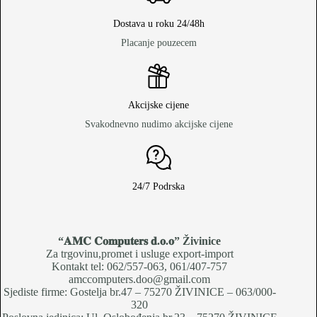
Dostava u roku 24/48h
Placanje pouzecem
Akcijske cijene
Svakodnevno nudimo akcijske cijene
24/7 Podrska
“𝐀𝐌𝐂 𝐂𝐨𝐦𝐩𝐮𝐭𝐞𝐫𝐬 𝐝.𝐨.𝐨
” Živinice
Za trgovinu,promet i usluge export-import
Kontakt tel: 062/557-063, 061/407-757
amccomputers.doo@gmail.com
Sjediste firme: Gostelja br.47 – 75270 ŽIVINICE – 063/000-
320