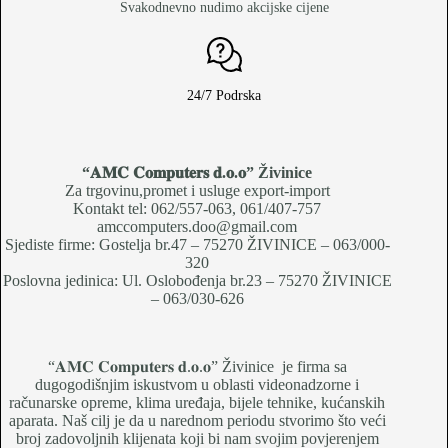
Svakodnevno nudimo akcijske cijene
24/7 Podrska
“𝐀𝐌𝐂 𝐂𝐨𝐦𝐩𝐮𝐭𝐞𝐫𝐬 𝐝.𝐨.𝐨
” Živinice
Za trgovinu,promet i usluge export-import
Kontakt tel: 062/557-063, 061/407-757
amccomputers.doo@gmail.com
Sjediste firme: Gostelja br.47 – 75270 ŽIVINICE – 063/000-
320
Poslovna jedinica: Ul. Oslobođenja br.23 – 75270 ŽIVINICE
– 063/030-626
“𝐀𝐌𝐂 𝐂𝐨𝐦𝐩𝐮𝐭𝐞𝐫𝐬 𝐝.𝐨.𝐨” Živinice je firma sa
dugogodišnjim iskustvom u oblasti videonadzorne i
računarske opreme, klima uređaja, bijele tehnike, kućanskih
aparata. Naš cilj je da u narednom periodu stvorimo što veći
broj zadovoljnih klijenata koji bi nam svojim povjerenjem