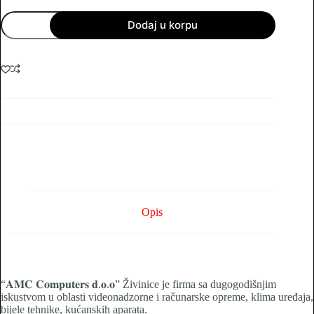
VGA
Dodaj u korpu
Kabal
10M
količina
Opis
“𝐀𝐌𝐂 𝐂𝐨𝐦𝐩𝐮𝐭𝐞𝐫𝐬 𝐝.𝐨.𝐨” Živinice je firma sa dugogodišnjim
iskustvom u oblasti videonadzorne i računarske opreme, klima uređaja,
bijele tehnike, kućanskih aparata.