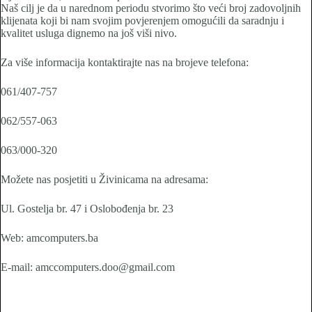
Naš cilj je da u narednom periodu stvorimo što veći broj zadovoljnih
klijenata koji bi nam svojim povjerenjem omogućili da saradnju i
kvalitet usluga dignemo na još viši nivo.
Za više informacija kontaktirajte nas na brojeve telefona:
061/407-757
062/557-063
063/000-320
Možete nas posjetiti u Živinicama na adresama:
Ul. Gostelja br. 47 i Oslobođenja br. 23
Web: amcomputers.ba
E-mail: amccomputers.doo@gmail.com