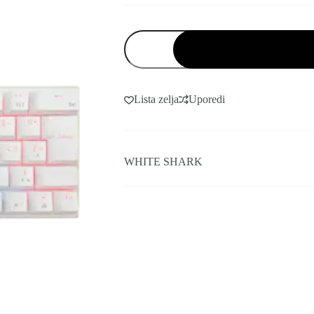
WHITE
SHARK
TASTATURA
WAKIZASHI
2
RED
Lista zelja
Uporedi
SWITCH
HR.
količina
WHITE SHARK