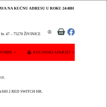
AVA NA KUĆNU ADRESU U ROKU 24/48H
Shopping
a br. 47 – 75270 ŽIVINICE
cart
PUMPE
KUCANSKI APARATI
HR.
SHI 2 RED SWITCH HR.