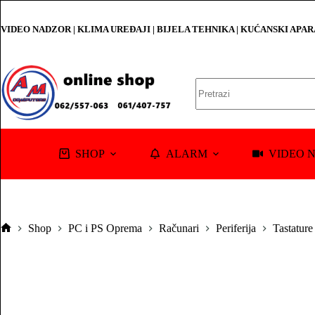
Skip
to
VIDEO NADZOR | KLIMA UREĐAJI | BIJELA TEHNIKA | KUĆANSKI APA
content
No
results
SHOP
ALARM
VIDEO 
Shop
PC i PS Oprema
Računari
Periferija
Tastature
Pocetna