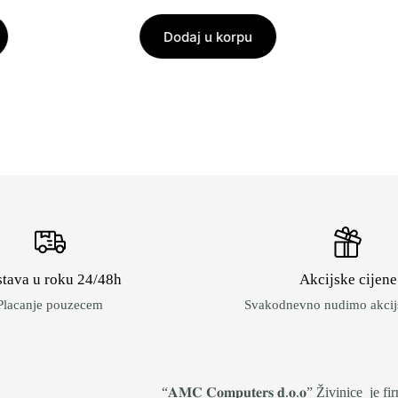
Dodaj u korpu
tava u roku 24/48h
Akcijske cijene
Placanje pouzecem
Svakodnevno nudimo akcijs
“𝐀𝐌𝐂 𝐂𝐨𝐦𝐩𝐮𝐭𝐞𝐫𝐬 𝐝.𝐨.𝐨” Živinice 