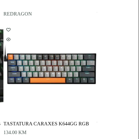
REDRAGON
WHITE SHARK
B
TASTATURA CARAXES K644GG RGB
WHITE SHARK TA
SPARTAN/HR
134.00
KM
70.00
KM