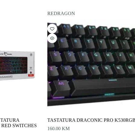
REDRAGON
STATURA
TASTATURA DRACONIC PRO K530RG
 RED SWITCHES
160.00
KM