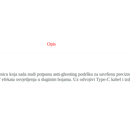
Opis
u koja sada nudi potpunu anti-ghosting podršku za savršenu preciznos
17 efekata osvjetljenja u duginim bojama. Uz odvojivi Type-C kabel i 