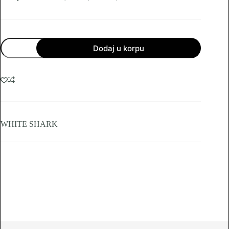
WHITE
Dodaj u korpu
SHARK
SLUŠALICE
SPARROW
GH-
2443
količina
WHITE SHARK