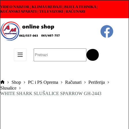
Skip
VIDEO NADZOR | KLIMA UREĐAJI | BIJELA TEHNIKA |
to
KUĆANSKI APARATI
|
TELEVIZORI | RAČUNARI
content
No
results
Shop
PC i PS Oprema
Računari
Periferija
Pocetna
Slusalice
WHITE SHARK SLUŠALICE SPARROW GH-2443