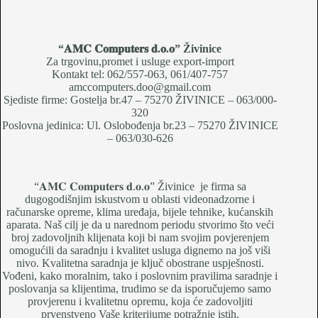
“𝐀𝐌𝐂 𝐂𝐨𝐦𝐩𝐮𝐭𝐞𝐫𝐬 𝐝.𝐨.𝐨
” Živinice
Za trgovinu,promet i usluge export-import
Kontakt tel: 062/557-063, 061/407-757
amccomputers.doo@gmail.com
Sjediste firme: Gostelja br.47 – 75270 ŽIVINICE – 063/000-
320
Poslovna jedinica: Ul. Oslobođenja br.23 – 75270 ŽIVINICE
– 063/030-626
“𝐀𝐌𝐂 𝐂𝐨𝐦𝐩𝐮𝐭𝐞𝐫𝐬 𝐝.𝐨.𝐨” Živinice je firma sa
dugogodišnjim iskustvom u oblasti videonadzorne i
računarske opreme, klima uređaja, bijele tehnike, kućanskih
aparata. Naš cilj je da u narednom periodu stvorimo što veći
broj zadovoljnih klijenata koji bi nam svojim povjerenjem
omogućili da saradnju i kvalitet usluga dignemo na još viši
nivo. Kvalitetna saradnja je ključ obostrane uspješnosti.
Vođeni, kako moralnim, tako i poslovnim pravilima saradnje i
poslovanja sa klijentima, trudimo se da isporučujemo samo
provjerenu i kvalitetnu opremu, koja će zadovoljiti
prvenstveno Vaše kriterijume potražnje istih.