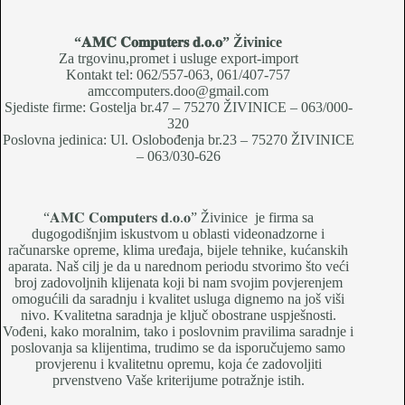
“𝐀𝐌𝐂 𝐂𝐨𝐦𝐩𝐮𝐭𝐞𝐫𝐬 𝐝.𝐨.𝐨
” Živinice
Za trgovinu,promet i usluge export-import
Kontakt tel: 062/557-063, 061/407-757
amccomputers.doo@gmail.com
Sjediste firme: Gostelja br.47 – 75270 ŽIVINICE – 063/000-
320
Poslovna jedinica: Ul. Oslobođenja br.23 – 75270 ŽIVINICE
– 063/030-626
“𝐀𝐌𝐂 𝐂𝐨𝐦𝐩𝐮𝐭𝐞𝐫𝐬 𝐝.𝐨.𝐨” Živinice je firma sa
dugogodišnjim iskustvom u oblasti videonadzorne i
računarske opreme, klima uređaja, bijele tehnike, kućanskih
aparata. Naš cilj je da u narednom periodu stvorimo što veći
broj zadovoljnih klijenata koji bi nam svojim povjerenjem
omogućili da saradnju i kvalitet usluga dignemo na još viši
nivo. Kvalitetna saradnja je ključ obostrane uspješnosti.
Vođeni, kako moralnim, tako i poslovnim pravilima saradnje i
poslovanja sa klijentima, trudimo se da isporučujemo samo
provjerenu i kvalitetnu opremu, koja će zadovoljiti
prvenstveno Vaše kriterijume potražnje istih.