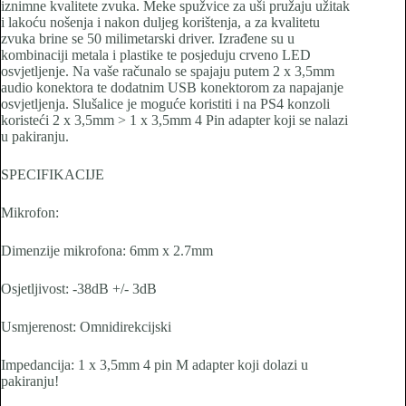
iznimne kvalitete zvuka. Meke spužvice za uši pružaju užitak
i lakoću nošenja i nakon duljeg korištenja, a za kvalitetu
zvuka brine se 50 milimetarski driver. Izrađene su u
kombinaciji metala i plastike te posjeduju crveno LED
osvjetljenje. Na vaše računalo se spajaju putem 2 x 3,5mm
audio konektora te dodatnim USB konektorom za napajanje
osvjetljenja. Slušalice je moguće koristiti i na PS4 konzoli
koristeći 2 x 3,5mm > 1 x 3,5mm 4 Pin adapter koji se nalazi
u pakiranju.
SPECIFIKACIJE
Mikrofon:
Dimenzije mikrofona: 6mm x 2.7mm
Osjetljivost: -38dB +/- 3dB
Usmjerenost: Omnidirekcijski
Impedancija:
1 x 3,5mm 4 pin M adapter koji dolazi u
pakiranju!