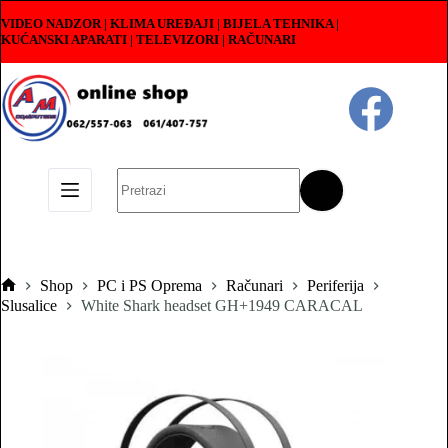
Skip
VIDEO NADZOR | KLIMA UREĐAJI | BIJELA TEHNIKA |
to
KUĆANSKI APARATI
|
TELEVIZORI | RAČUNARI
content
No
results
Shop
PC i PS Oprema
Računari
Periferija
Pocetna
Slusalice
White Shark headset GH+1949 CARACAL