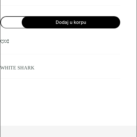
White
Dodaj u korpu
Shark
headset
GH+1949
CARACAL
količina
WHITE SHARK