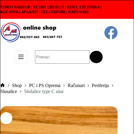
Skip
VIDEO NADZOR | KLIMA UREĐAJI | BIJELA TEHNIKA |
to
KUĆANSKI APARATI
|
TELEVIZORI | RAČUNARI
content
No
results
Shop
PC i PS Oprema
Računari
Periferija
Pocetna
Slusalice
Slušalice type C ulaz