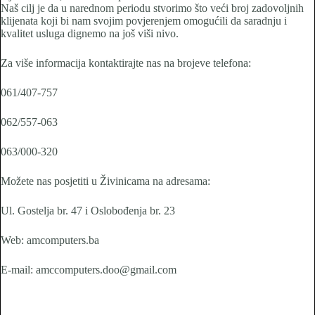
Naš cilj je da u narednom periodu stvorimo što veći broj zadovoljnih
klijenata koji bi nam svojim povjerenjem omogućili da saradnju i
kvalitet usluga dignemo na još viši nivo.
Za više informacija kontaktirajte nas na brojeve telefona:
061/407-757
062/557-063
063/000-320
Možete nas posjetiti u Živinicama na adresama:
Ul. Gostelja br. 47 i Oslobođenja br. 23
Web: amcomputers.ba
E-mail: amccomputers.doo@gmail.com