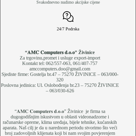
Svakodnevno nudimo akcijske cijene
24/7 Podrska
“𝐀𝐌𝐂 𝐂𝐨𝐦𝐩𝐮𝐭𝐞𝐫𝐬 𝐝.𝐨.𝐨
” Živinice
Za trgovinu,promet i usluge export-import
Kontakt tel: 062/557-063, 061/407-757
amccomputers.doo@gmail.com
Sjediste firme: Gostelja br.47 – 75270 ŽIVINICE – 063/000-
320
Poslovna jedinica: Ul. Oslobođenja br.23 – 75270 ŽIVINICE
– 063/030-626
“𝐀𝐌𝐂 𝐂𝐨𝐦𝐩𝐮𝐭𝐞𝐫𝐬 𝐝.𝐨.𝐨” Živinice je firma sa
dugogodišnjim iskustvom u oblasti videonadzorne i
računarske opreme, klima uređaja, bijele tehnike, kućanskih
aparata. Naš cilj je da u narednom periodu stvorimo što veći
broj zadovoljnih klijenata koji bi nam svojim povjerenjem