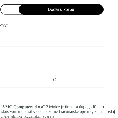
Slušalice
Dodaj u korpu
type
C
ulaz
količina
Opis
“𝐀𝐌𝐂 𝐂𝐨𝐦𝐩𝐮𝐭𝐞𝐫𝐬 𝐝.𝐨.𝐨” Živinice je firma sa dugogodišnjim
iskustvom u oblasti videonadzorne i računarske opreme, klima uređaja,
bijele tehnike, kućanskih aparata.