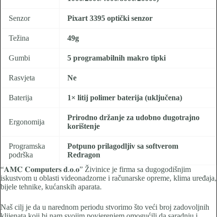
Senzor
Pixart 3395 optički senzor
Težina
49g
Gumbi
5 programabilnih makro tipki
Rasvjeta
Ne
Baterija
1× litij polimer baterija (uključena)
Prirodno držanje za udobno dugotrajno
Ergonomija
korištenje
Programska
Potpuno prilagodljiv sa softverom
podrška
Redragon
“𝐀𝐌𝐂 𝐂𝐨𝐦𝐩𝐮𝐭𝐞𝐫𝐬 𝐝.𝐨.𝐨” Živinice je firma sa dugogodišnjim
iskustvom u oblasti videonadzorne i računarske opreme, klima uređaja,
bijele tehnike, kućanskih aparata.
Naš cilj je da u narednom periodu stvorimo što veći broj zadovoljnih
klijenata koji bi nam svojim povjerenjem omogućili da saradnju i