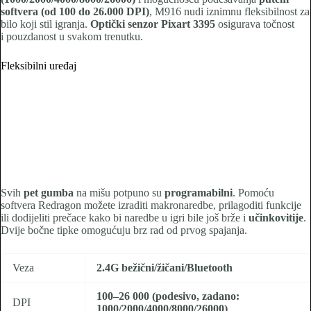
softvera (od 100 do 26.000 DPI)
, M916 nudi iznimnu fleksibilnost za
bilo koji stil igranja.
Optički senzor Pixart 3395
osigurava točnost
i pouzdanost u svakom trenutku.
Fleksibilni uređaj
Svih
pet gumba
na mišu potpuno su
programabilni
. Pomoću
softvera Redragon možete izraditi makronaredbe, prilagoditi funkcije
ili dodijeliti prečace kako bi naredbe u igri bile još brže i
učinkovitije
.
Dvije bočne tipke omogućuju brz rad od prvog spajanja.
Veza
2.4G bežični/žičani/Bluetooth
100–26 000 (podesivo, zadano:
DPI
1000/2000/4000/8000/26000)