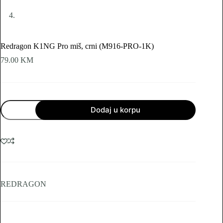
Redragon K1NG Pro miš, crni (M916-PRO-1K)
79.00
KM
Redragon
Dodaj u korpu
K1NG
Pro
miš,
crni
(M916-
PRO-
1K)
količina
REDRAGON