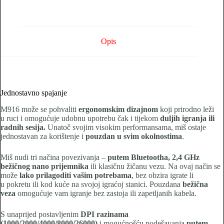
Opis
Jednostavno spajanje
M916 može se pohvaliti
ergonomskim dizajnom
koji prirodno leži
u ruci i omogućuje udobnu upotrebu čak i tijekom
duljih igranja ili
radnih sesija.
Unatoč svojim visokim performansama, miš ostaje
jednostavan za korištenje i
pouzdan u svim okolnostima
.
Miš nudi tri načina povezivanja –
putem Bluetootha, 2,4 GHz
bežičnog nano prijemnika
ili klasičnu žičanu vezu. Na ovaj način se
može
lako prilagoditi vašim potrebama
, bez obzira igrate li
u pokretu ili kod kuće na svojoj igraćoj stanici. Pouzdana
bežična
veza
omogućuje vam igranje bez zastoja ili zapetljanih kabela.
S unaprijed postavljenim
DPI razinama
(1000/2000/4000/8000/26000)
i mogućnošću podešavanja
putem