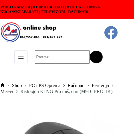
Skip
VIDEO NADZOR | KLIMA UREĐAJI | BIJELA TEHNIKA |
to
KUĆANSKI APARATI
|
TELEVIZORI | RAČUNARI
content
No
results
Shop
PC i PS Oprema
Računari
Periferija
Pocetna
Misevi
Redragon K1NG Pro miš, crni (M916-PRO-1K)