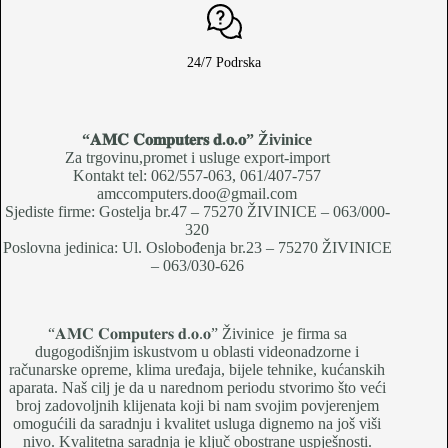
24/7 Podrska
“𝐀𝐌𝐂 𝐂𝐨𝐦𝐩𝐮𝐭𝐞𝐫𝐬 𝐝.𝐨.𝐨
” Živinice
Za trgovinu,promet i usluge export-import
Kontakt tel: 062/557-063, 061/407-757
amccomputers.doo@gmail.com
Sjediste firme: Gostelja br.47 – 75270 ŽIVINICE – 063/000-
320
Poslovna jedinica: Ul. Oslobođenja br.23 – 75270 ŽIVINICE
– 063/030-626
“𝐀𝐌𝐂 𝐂𝐨𝐦𝐩𝐮𝐭𝐞𝐫𝐬 𝐝.𝐨.𝐨” Živinice je firma sa
dugogodišnjim iskustvom u oblasti videonadzorne i
računarske opreme, klima uređaja, bijele tehnike, kućanskih
aparata. Naš cilj je da u narednom periodu stvorimo što veći
broj zadovoljnih klijenata koji bi nam svojim povjerenjem
omogućili da saradnju i kvalitet usluga dignemo na još viši
nivo. Kvalitetna saradnja je ključ obostrane uspješnosti.