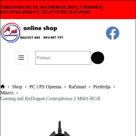
Skip
VIDEO NADZOR | KLIMA UREĐAJI | BIJELA TEHNIKA |
to
KUĆANSKI APARATI
|
TELEVIZORI | RAČUNARI
content
No
results
Shop
PC i PS Oprema
Računari
Periferija
Pocetna
Misevi
Gaming miš ReDragon Centrophorus 2 M601-RGB