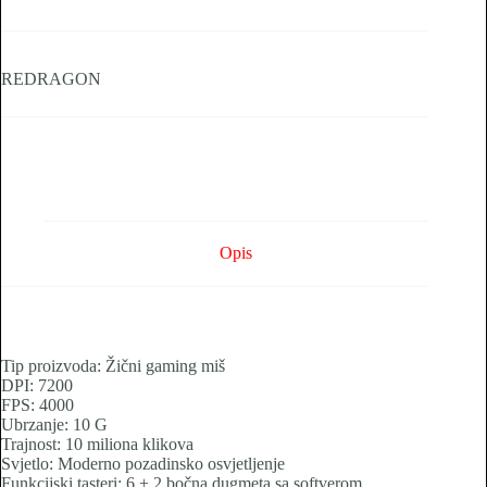
RGB
količina
REDRAGON
Opis
Tip proizvoda: Žični gaming miš
DPI: 7200
FPS: 4000
Ubrzanje: 10 G
Trajnost: 10 miliona klikova
Svjetlo: Moderno pozadinsko osvjetljenje
Funkcijski tasteri: 6 + 2 bočna dugmeta sa softverom