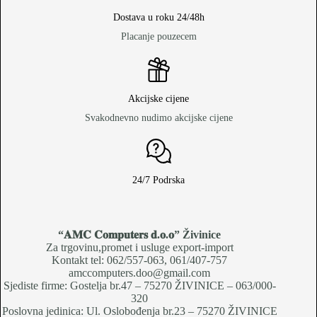
Dostava u roku 24/48h
Placanje pouzecem
Akcijske cijene
Svakodnevno nudimo akcijske cijene
24/7 Podrska
“𝐀𝐌𝐂 𝐂𝐨𝐦𝐩𝐮𝐭𝐞𝐫𝐬 𝐝.𝐨.𝐨
” Živinice
Za trgovinu,promet i usluge export-import
Kontakt tel: 062/557-063, 061/407-757
amccomputers.doo@gmail.com
Sjediste firme: Gostelja br.47 – 75270 ŽIVINICE – 063/000-
320
Poslovna jedinica: Ul. Oslobođenja br.23 – 75270 ŽIVINICE