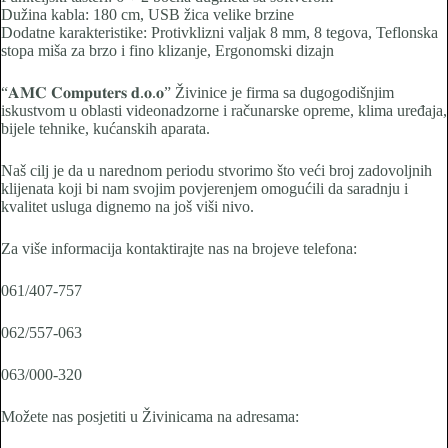
Dužina kabla: 180 cm, USB žica velike brzine
Dodatne karakteristike: Protivklizni valjak 8 mm, 8 tegova, Teflonska
stopa miša za brzo i fino klizanje, Ergonomski dizajn
“𝐀𝐌𝐂 𝐂𝐨𝐦𝐩𝐮𝐭𝐞𝐫𝐬 𝐝.𝐨.𝐨” Živinice je firma sa dugogodišnjim
iskustvom u oblasti videonadzorne i računarske opreme, klima uređaja,
bijele tehnike, kućanskih aparata.
Naš cilj je da u narednom periodu stvorimo što veći broj zadovoljnih
klijenata koji bi nam svojim povjerenjem omogućili da saradnju i
kvalitet usluga dignemo na još viši nivo.
Za više informacija kontaktirajte nas na brojeve telefona:
061/407-757
062/557-063
063/000-320
Možete nas posjetiti u Živinicama na adresama: