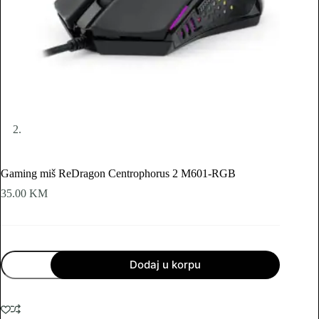
Gaming miš ReDragon Centrophorus 2 M601-RGB
35.00
KM
Gaming
Dodaj u korpu
miš
ReDragon
Centrophorus
2
M601-