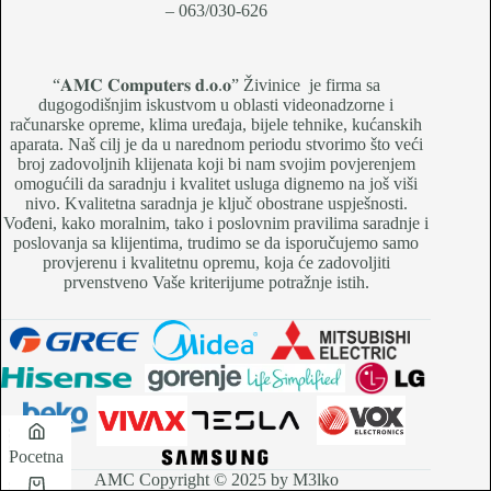
– 063/030-626
“𝐀𝐌𝐂 𝐂𝐨𝐦𝐩𝐮𝐭𝐞𝐫𝐬 𝐝.𝐨.𝐨” Živinice je firma sa
dugogodišnjim iskustvom u oblasti videonadzorne i
računarske opreme, klima uređaja, bijele tehnike, kućanskih
aparata. Naš cilj je da u narednom periodu stvorimo što veći
broj zadovoljnih klijenata koji bi nam svojim povjerenjem
omogućili da saradnju i kvalitet usluga dignemo na još viši
nivo. Kvalitetna saradnja je ključ obostrane uspješnosti.
Vođeni, kako moralnim, tako i poslovnim pravilima saradnje i
poslovanja sa klijentima, trudimo se da isporučujemo samo
provjerenu i kvalitetnu opremu, koja će zadovoljiti
prvenstveno Vaše kriterijume potražnje istih.
Pocetna
AMC Copyright © 2025 by M3lko