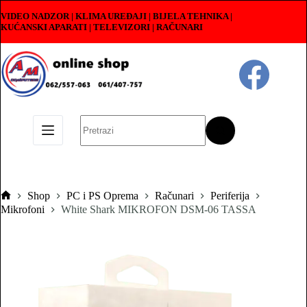
Skip
VIDEO NADZOR | KLIMA UREĐAJI | BIJELA TEHNIKA |
to
KUĆANSKI APARATI
|
TELEVIZORI | RAČUNARI
content
No
results
Shop
PC i PS Oprema
Računari
Periferija
Pocetna
Mikrofoni
White Shark MIKROFON DSM-06 TASSA