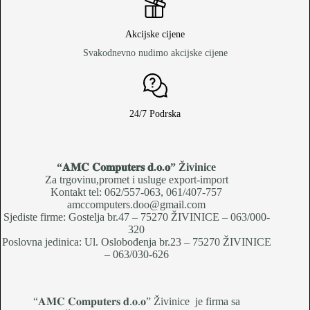
Akcijske cijene
Svakodnevno nudimo akcijske cijene
24/7 Podrska
“𝐀𝐌𝐂 𝐂𝐨𝐦𝐩𝐮𝐭𝐞𝐫𝐬 𝐝.𝐨.𝐨
” Živinice
Za trgovinu,promet i usluge export-import
Kontakt tel: 062/557-063, 061/407-757
amccomputers.doo@gmail.com
Sjediste firme: Gostelja br.47 – 75270 ŽIVINICE – 063/000-
320
Poslovna jedinica: Ul. Oslobođenja br.23 – 75270 ŽIVINICE
– 063/030-626
“𝐀𝐌𝐂 𝐂𝐨𝐦𝐩𝐮𝐭𝐞𝐫𝐬 𝐝.𝐨.𝐨” Živinice je firma sa