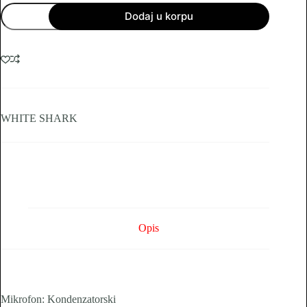
White
Dodaj u korpu
Shark
MIKROFON
DSM-
06
TASSA
količina
WHITE SHARK
Opis
Mikrofon:
Kondenzatorski