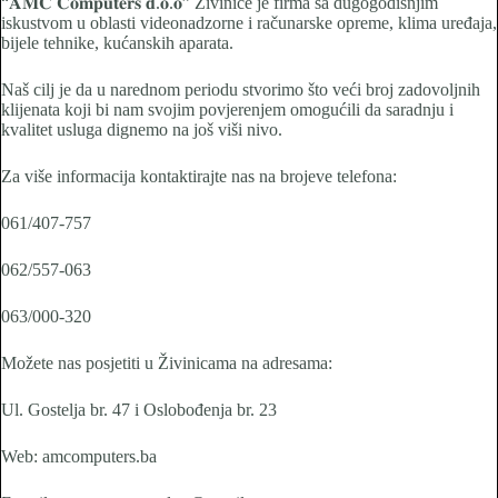
“𝐀𝐌𝐂 𝐂𝐨𝐦𝐩𝐮𝐭𝐞𝐫𝐬 𝐝.𝐨.𝐨” Živinice je firma sa dugogodišnjim
iskustvom u oblasti videonadzorne i računarske opreme, klima uređaja,
bijele tehnike, kućanskih aparata.
Naš cilj je da u narednom periodu stvorimo što veći broj zadovoljnih
klijenata koji bi nam svojim povjerenjem omogućili da saradnju i
kvalitet usluga dignemo na još viši nivo.
Za više informacija kontaktirajte nas na brojeve telefona:
061/407-757
062/557-063
063/000-320
Možete nas posjetiti u Živinicama na adresama:
Ul. Gostelja br. 47 i Oslobođenja br. 23
Web: amcomputers.ba