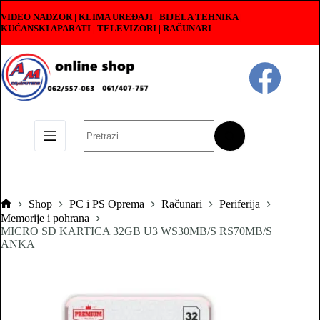
Skip
VIDEO NADZOR | KLIMA UREĐAJI | BIJELA TEHNIKA |
to
KUĆANSKI APARATI
|
TELEVIZORI | RAČUNARI
content
No
results
Shop
PC i PS Oprema
Računari
Periferija
Pocetna
Memorije i pohrana
MICRO SD KARTICA 32GB U3 WS30MB/S RS70MB/S
ANKA