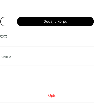
MICRO
Dodaj u korpu
SD
KARTICA
32GB
U3
WS30MB/S
RS70MB/S
ANKA
količina
ANKA
Opis