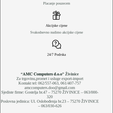
Placanje pouzecem
Akcijske cijene
Svakodnevno nudimo akcijske cijene
24/7 Podrska
“𝐀𝐌𝐂 𝐂𝐨𝐦𝐩𝐮𝐭𝐞𝐫𝐬 𝐝.𝐨.𝐨
” Živinice
Za trgovinu,promet i usluge export-import
Kontakt tel: 062/557-063, 061/407-757
amccomputers.doo@gmail.com
Sjediste firme: Gostelja br.47 – 75270 ŽIVINICE – 063/000-
320
Poslovna jedinica: Ul. Oslobođenja br.23 – 75270 ŽIVINICE
– 063/030-626