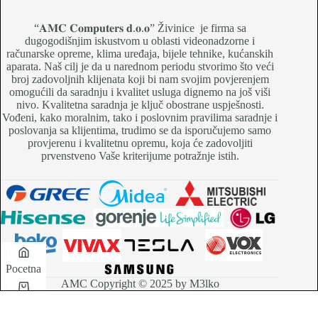
“𝐀𝐌𝐂 𝐂𝐨𝐦𝐩𝐮𝐭𝐞𝐫𝐬 𝐝.𝐨.𝐨” Živinice je firma sa
dugogodišnjim iskustvom u oblasti videonadzorne i
računarske opreme, klima uređaja, bijele tehnike, kućanskih
aparata. Naš cilj je da u narednom periodu stvorimo što veći
broj zadovoljnih klijenata koji bi nam svojim povjerenjem
omogućili da saradnju i kvalitet usluga dignemo na još viši
nivo. Kvalitetna saradnja je ključ obostrane uspješnosti.
Vođeni, kako moralnim, tako i poslovnim pravilima saradnje i
poslovanja sa klijentima, trudimo se da isporučujemo samo
provjerenu i kvalitetnu opremu, koja će zadovoljiti
prvenstveno Vaše kriterijume potražnje istih.
Pocetna
AMC Copyright © 2025 by M3lko
Korpa