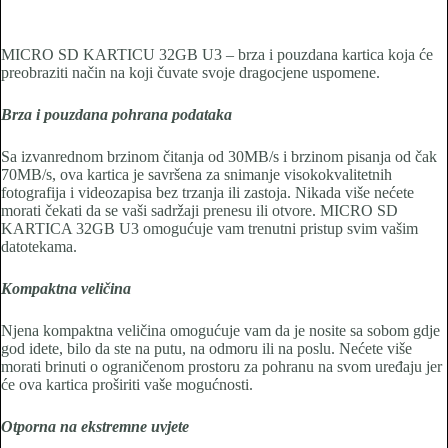
MICRO SD KARTICU 32GB U3 – brza i pouzdana kartica koja će
preobraziti način na koji čuvate svoje dragocjene uspomene.
Brza i pouzdana pohrana podataka
Sa izvanrednom brzinom čitanja od 30MB/s i brzinom pisanja od čak
70MB/s, ova kartica je savršena za snimanje visokokvalitetnih
fotografija i videozapisa bez trzanja ili zastoja. Nikada više nećete
morati čekati da se vaši sadržaji prenesu ili otvore. MICRO SD
KARTICA 32GB U3 omogućuje vam trenutni pristup svim vašim
datotekama.
Kompaktna veličina
Njena kompaktna veličina omogućuje vam da je nosite sa sobom gdje
god idete, bilo da ste na putu, na odmoru ili na poslu. Nećete više
morati brinuti o ograničenom prostoru za pohranu na svom uređaju jer
će ova kartica proširiti vaše mogućnosti.
Otporna na ekstremne uvjete