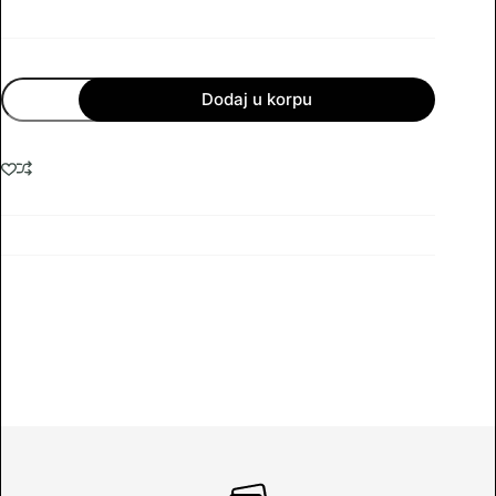
BEZICNI
Dodaj u korpu
KONTROLER
ZA
PLAYSTATION
4
T28
PLAVI
količina