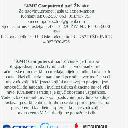
“𝐀𝐌𝐂 𝐂𝐨𝐦𝐩𝐮𝐭𝐞𝐫𝐬 𝐝.𝐨.𝐨
” Živinice
Za trgovinu,promet i usluge export-import
Kontakt tel: 062/557-063, 061/407-757
amccomputers.doo@gmail.com
Sjediste firme: Gostelja br.47 – 75270 ŽIVINICE – 063/000-
320
Poslovna jedinica: Ul. Oslobođenja br.23 – 75270 ŽIVINICE
– 063/030-626
“𝐀𝐌𝐂 𝐂𝐨𝐦𝐩𝐮𝐭𝐞𝐫𝐬 𝐝.𝐨.𝐨” Živinice je firma sa
dugogodišnjim iskustvom u oblasti videonadzorne i
računarske opreme, klima uređaja, bijele tehnike, kućanskih
aparata. Naš cilj je da u narednom periodu stvorimo što veći
broj zadovoljnih klijenata koji bi nam svojim povjerenjem
omogućili da saradnju i kvalitet usluga dignemo na još viši
nivo. Kvalitetna saradnja je ključ obostrane uspješnosti.
Vođeni, kako moralnim, tako i poslovnim pravilima saradnje i
poslovanja sa klijentima, trudimo se da isporučujemo samo
provjerenu i kvalitetnu opremu, koja će zadovoljiti
prvenstveno Vaše kriterijume potražnje istih.