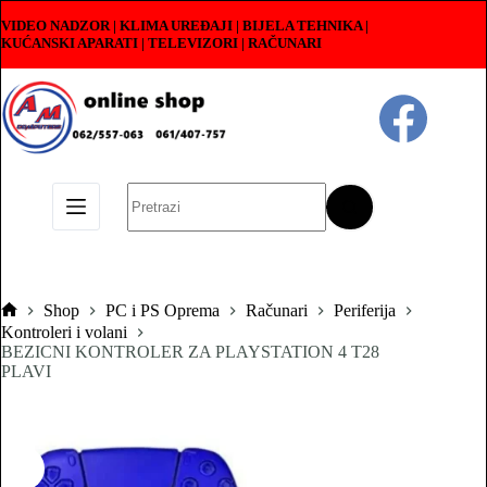
Skip
VIDEO NADZOR | KLIMA UREĐAJI | BIJELA TEHNIKA |
to
KUĆANSKI APARATI
|
TELEVIZORI | RAČUNARI
content
No
results
Shop
PC i PS Oprema
Računari
Periferija
Pocetna
Kontroleri i volani
BEZICNI KONTROLER ZA PLAYSTATION 4 T28
PLAVI