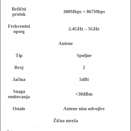
Bežični
300Mbps + 867Mbps
protok
Frekventni
2.4GHz – 5GHz
opseg
Antene
Tip
Spoljne
Broj
2
Jačina
5dBi
Snaga
<30dBm
emitovanja
Ostalo
Antene nisu odvojive
Žična mreža