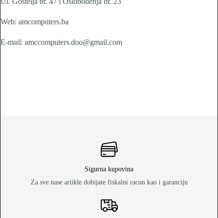
Ul. Gostelja br. 47 i Oslobođenja br. 23
Web: amcomputers.ba
E-mail: amccomputers.doo@gmail.com
Sigurna kupovina
Za sve nase artikle dobijate fiskalni racun kao i garanciju