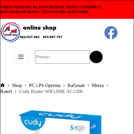
Skip
VIDEO NADZOR | KLIMA UREĐAJI | BIJELA TEHNIKA |
to
KUĆANSKI APARATI
|
TELEVIZORI | RAČUNARI
content
No
results
Shop
PC i PS Oprema
Računari
Mreza
Pocetna
Ruteri
Cudy Router WR1200E AC1200