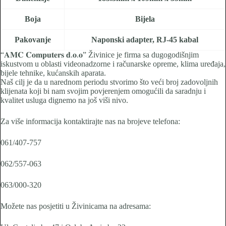
Boja
Bijela
Pakovanje
Naponski adapter, RJ-45 kabal
“𝐀𝐌𝐂 𝐂𝐨𝐦𝐩𝐮𝐭𝐞𝐫𝐬 𝐝.𝐨.𝐨” Živinice je firma sa dugogodišnjim
iskustvom u oblasti videonadzorne i računarske opreme, klima uređaja,
bijele tehnike, kućanskih aparata.
Naš cilj je da u narednom periodu stvorimo što veći broj zadovoljnih
klijenata koji bi nam svojim povjerenjem omogućili da saradnju i
kvalitet usluga dignemo na još viši nivo.
Za više informacija kontaktirajte nas na brojeve telefona:
061/407-757
062/557-063
063/000-320
Možete nas posjetiti u Živinicama na adresama: