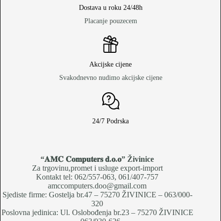
Dostava u roku 24/48h
Placanje pouzecem
Akcijske cijene
Svakodnevno nudimo akcijske cijene
24/7 Podrska
“𝐀𝐌𝐂 𝐂𝐨𝐦𝐩𝐮𝐭𝐞𝐫𝐬 𝐝.𝐨.𝐨
” Živinice
Za trgovinu,promet i usluge export-import
Kontakt tel: 062/557-063, 061/407-757
amccomputers.doo@gmail.com
Sjediste firme: Gostelja br.47 – 75270 ŽIVINICE – 063/000-
320
Poslovna jedinica: Ul. Oslobođenja br.23 – 75270 ŽIVINICE