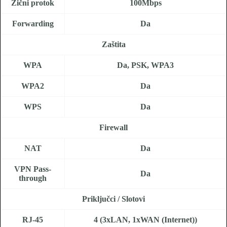
Žični protok
100Mbps
Forwarding
Da
Zaštita
WPA
Da, PSK, WPA3
WPA2
Da
WPS
Da
Firewall
NAT
Da
VPN Pass-
Da
through
Priključci / Slotovi
RJ-45
4 (3xLAN, 1xWAN (Internet))