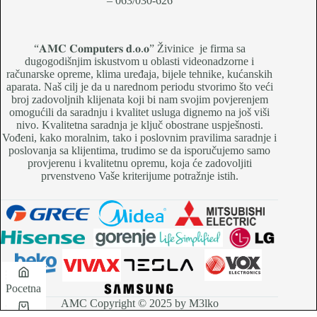
– 063/030-626
“𝐀𝐌𝐂 𝐂𝐨𝐦𝐩𝐮𝐭𝐞𝐫𝐬 𝐝.𝐨.𝐨” Živinice je firma sa
dugogodišnjim iskustvom u oblasti videonadzorne i
računarske opreme, klima uređaja, bijele tehnike, kućanskih
aparata. Naš cilj je da u narednom periodu stvorimo što veći
broj zadovoljnih klijenata koji bi nam svojim povjerenjem
omogućili da saradnju i kvalitet usluga dignemo na još viši
nivo. Kvalitetna saradnja je ključ obostrane uspješnosti.
Vođeni, kako moralnim, tako i poslovnim pravilima saradnje i
poslovanja sa klijentima, trudimo se da isporučujemo samo
provjerenu i kvalitetnu opremu, koja će zadovoljiti
prvenstveno Vaše kriterijume potražnje istih.
Pocetna
AMC Copyright © 2025 by M3lko