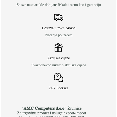
Za sve nase artikle dobijate fiskalni racun kao i garanciju
Dostava u roku 24/48h
Placanje pouzecem
Akcijske cijene
Svakodnevno nudimo akcijske cijene
24/7 Podrska
“𝐀𝐌𝐂 𝐂𝐨𝐦𝐩𝐮𝐭𝐞𝐫𝐬 𝐝.𝐨.𝐨
” Živinice
Za trgovinu,promet i usluge export-import