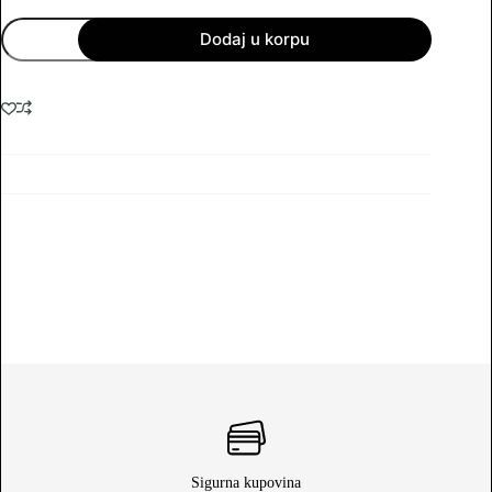
PS4
Dodaj u korpu
GTA
V
PREMIUM
EDITION
količina
Sigurna kupovina