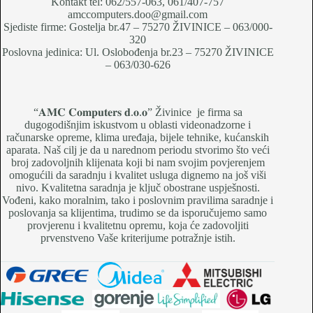
Kontakt tel: 062/557-063, 061/407-757
amccomputers.doo@gmail.com
Sjediste firme: Gostelja br.47 – 75270 ŽIVINICE – 063/000-
320
Poslovna jedinica: Ul. Oslobođenja br.23 – 75270 ŽIVINICE
– 063/030-626
“𝐀𝐌𝐂 𝐂𝐨𝐦𝐩𝐮𝐭𝐞𝐫𝐬 𝐝.𝐨.𝐨” Živinice je firma sa
dugogodišnjim iskustvom u oblasti videonadzorne i
računarske opreme, klima uređaja, bijele tehnike, kućanskih
aparata. Naš cilj je da u narednom periodu stvorimo što veći
broj zadovoljnih klijenata koji bi nam svojim povjerenjem
omogućili da saradnju i kvalitet usluga dignemo na još viši
nivo. Kvalitetna saradnja je ključ obostrane uspješnosti.
Vođeni, kako moralnim, tako i poslovnim pravilima saradnje i
poslovanja sa klijentima, trudimo se da isporučujemo samo
provjerenu i kvalitetnu opremu, koja će zadovoljiti
prvenstveno Vaše kriterijume potražnje istih.