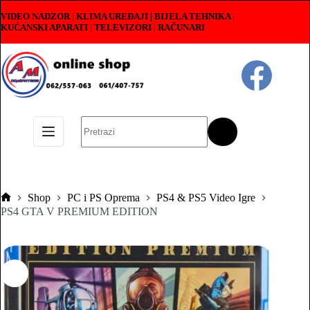
Skip
VIDEO NADZOR | KLIMA UREĐAJI | BIJELA TEHNIKA |
to
KUĆANSKI APARATI
|
TELEVIZORI | RAČUNARI
content
No
results
Shop
PC i PS Oprema
PS4 & PS5 Video Igre
Pocetna
PS4 GTA V PREMIUM EDITION