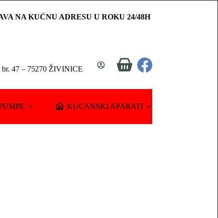
AVA NA KUĆNU ADRESU U ROKU 24/48H
Shopping
a br. 47 – 75270 ŽIVINICE
cart
PUMPE
KUCANSKI APARATI