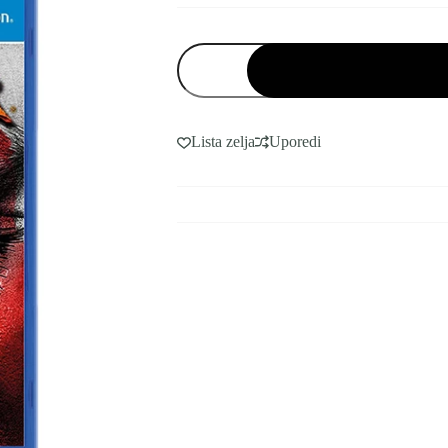
PS4
GOD
OF
WAR
3
HITS
Lista zelja
Uporedi
količina