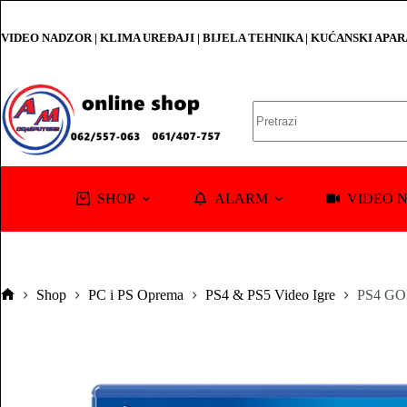
Skip
to
VIDEO NADZOR | KLIMA UREĐAJI | BIJELA TEHNIKA | KUĆANSKI APA
content
No
results
SHOP
ALARM
VIDEO 
Shop
PC i PS Oprema
PS4 & PS5 Video Igre
PS4 GO
Pocetna