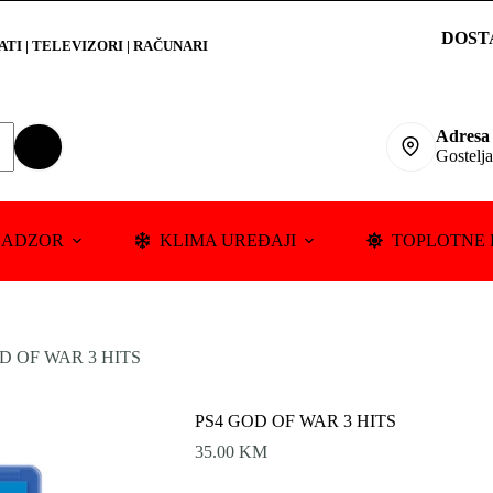
DOST
RATI
|
TELEVIZORI | RAČUNARI
Adresa
Gostelj
NADZOR
KLIMA UREĐAJI
TOPLOTNE 
D OF WAR 3 HITS
PS4 GOD OF WAR 3 HITS
35.00
KM