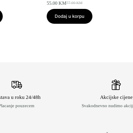
55.00
KM
77.00
KM
Original
Current
price
price
Dodaj u korpu
was:
is:
77.00 KM.
55.00 KM.
tava u roku 24/48h
Akcijske cijene
Placanje pouzecem
Svakodnevno nudimo akcijs