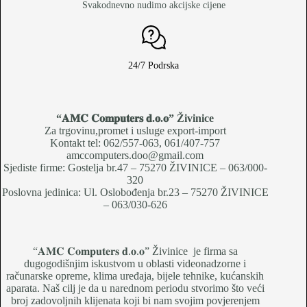
Svakodnevno nudimo akcijske cijene
24/7 Podrska
“𝐀𝐌𝐂 𝐂𝐨𝐦𝐩𝐮𝐭𝐞𝐫𝐬 𝐝.𝐨.𝐨
” Živinice
Za trgovinu,promet i usluge export-import
Kontakt tel: 062/557-063, 061/407-757
amccomputers.doo@gmail.com
Sjediste firme: Gostelja br.47 – 75270 ŽIVINICE – 063/000-
320
Poslovna jedinica: Ul. Oslobođenja br.23 – 75270 ŽIVINICE
– 063/030-626
“𝐀𝐌𝐂 𝐂𝐨𝐦𝐩𝐮𝐭𝐞𝐫𝐬 𝐝.𝐨.𝐨” Živinice je firma sa
dugogodišnjim iskustvom u oblasti videonadzorne i
računarske opreme, klima uređaja, bijele tehnike, kućanskih
aparata. Naš cilj je da u narednom periodu stvorimo što veći
broj zadovoljnih klijenata koji bi nam svojim povjerenjem