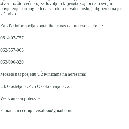
stvorimo što veći broj zadovoljnih klijenata koji bi nam svojim
povjerenjem omogućili da saradnju i kvalitet usluga dignemo na još
viši nivo.
Za više informacija kontaktirajte nas na brojeve telefona:
061/407-757
062/557-063
063/000-320
Možete nas posjetiti u Živinicama na adresama:
Ul. Gostelja br. 47 i Oslobođenja br. 23
Web: amcomputers.ba
E-mail: amccomputers.doo@gmail.com