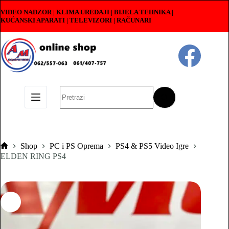
Skip
VIDEO NADZOR | KLIMA UREĐAJI | BIJELA TEHNIKA |
to
KUĆANSKI APARATI
|
TELEVIZORI | RAČUNARI
content
No
results
Shop
PC i PS Oprema
PS4 & PS5 Video Igre
Pocetna
ELDEN RING PS4