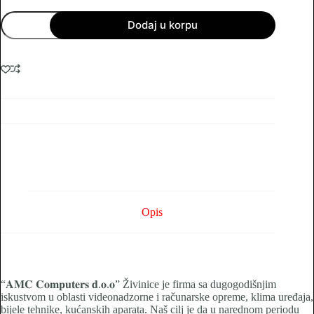
ELDEN
Dodaj u korpu
RING
PS4
količina
Opis
“𝐀𝐌𝐂 𝐂𝐨𝐦𝐩𝐮𝐭𝐞𝐫𝐬 𝐝.𝐨.𝐨” Živinice je firma sa dugogodišnjim
iskustvom u oblasti videonadzorne i računarske opreme, klima uređaja,
bijele tehnike, kućanskih aparata. Naš cilj je da u narednom periodu