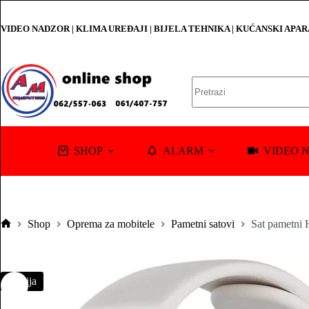
Skip
to
VIDEO NADZOR | KLIMA UREĐAJI | BIJELA TEHNIKA | KUĆANSKI APA
content
No
results
SHOP
ALARM
VIDEO 
Shop
Oprema za mobitele
Pametni satovi
Sat pametni 
Pocetna
Akcija