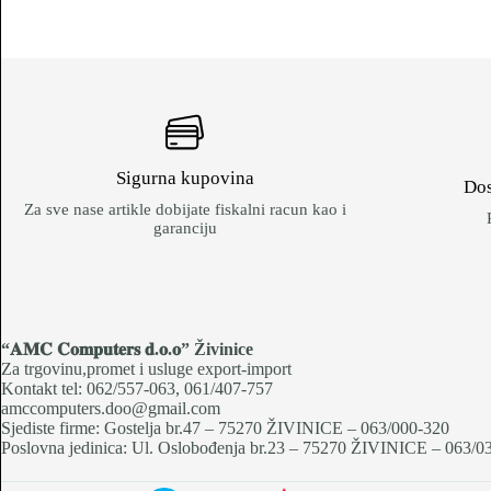
Sigurna kupovina
Dos
Za sve nase artikle dobijate fiskalni racun kao i
garanciju
“𝐀𝐌𝐂 𝐂𝐨𝐦𝐩𝐮𝐭𝐞𝐫𝐬 𝐝.𝐨.𝐨
” Živinice
Za trgovinu,promet i usluge export-import
Kontakt tel: 062/557-063, 061/407-757
amccomputers.doo@gmail.com
Sjediste firme: Gostelja br.47 – 75270 ŽIVINICE – 063/000-320
Poslovna jedinica: Ul. Oslobođenja br.23 – 75270 ŽIVINICE – 063/0