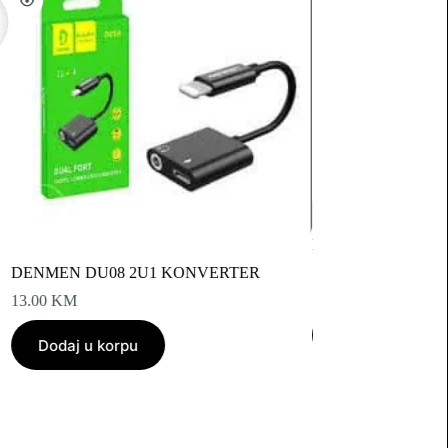
IPHONE LIGHTING
SA BLUETOOTH
DENMEN DU08 2U1 KONVERTER
7.00
KM
13.00
KM
Dodaj u korpu
Dodaj u korpu