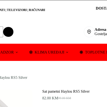
DOST
RATI
|
TELEVIZORI | RAČUNARI
Adresa
Gostelj
NADZOR
KLIMA UREĐAJI
TOPLOTNE 
Haylou RS5 Silver
Sat pametni Haylou RS5 Silver
82.00
KM
99.00
KM
Original
Current
price
price