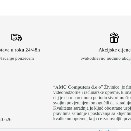
tava u roku 24/48h
Akcijske cijene
Placanje pouzecem
Svakodnevno nudimo akcijs
“𝐀𝐌𝐂 𝐂𝐨𝐦𝐩𝐮𝐭𝐞𝐫𝐬 𝐝.𝐨.𝐨” Živinice 
videonadzorne i računarske opreme, klima 
cilj je da u narednom periodu stvorimo što
svojim povjerenjem omogućili da saradnju i
Kvalitetna saradnja je ključ obostrane us
pravilima saradnje i poslovanja sa klijen
kvalitetnu opremu, koja će zadovoljiti prve
30-626