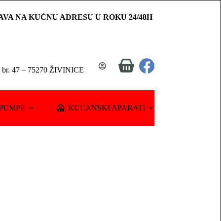
AVA NA KUĆNU ADRESU U ROKU 24/48H
Shopping
a br. 47 – 75270 ŽIVINICE
cart
PUMPE
KUCANSKI APARATI