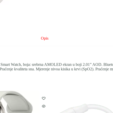
Opis
mart Watch, boja: srebrna AMOLED ekran u boji 2.01” AOD. Bluetooth 
a. Praćenje kvaliteta sna. Mjerenje nivoa kisika u krvi (SpO2). Praćenj