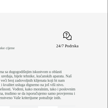
24/7 Podrska
ke cijene
je firma sa dugogodišnjim iskustvom u oblasti
uređaja, bijele tehnike, kućanskih aparata. Naš
 veći broj zadovoljnih klijenata koji bi nam
 kvalitet usluga dignemo na još viši nivo.
pješnosti. Vođeni, kako moralnim, tako i poslovnim
tima, trudimo se da isporučujemo samo provjerenu i
nstveno Vaše kriterijume potražnje istih.