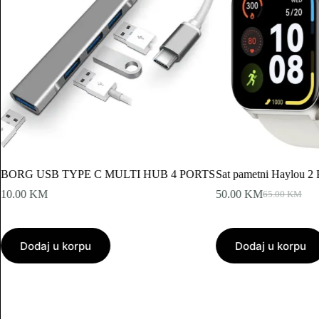
BORG USB TYPE C MULTI HUB 4 PORTS
Sat pametni Haylou 2 P
10.00
KM
50.00
KM
65.00
KM
Original
Current
price
price
was:
is:
65.00 KM.
50.00 KM.
Dodaj u korpu
Dodaj u korpu