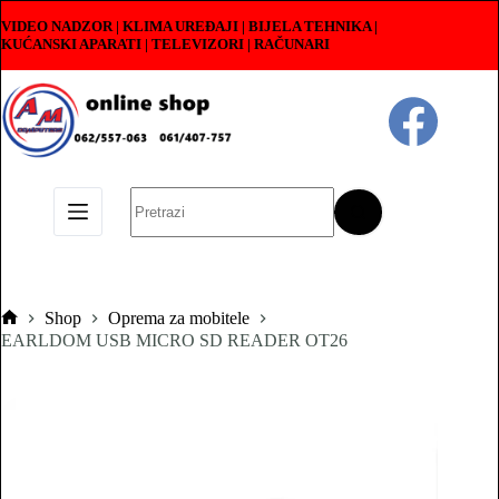
Skip
VIDEO NADZOR | KLIMA UREĐAJI | BIJELA TEHNIKA |
to
KUĆANSKI APARATI
|
TELEVIZORI | RAČUNARI
content
No
results
Shop
Oprema za mobitele
Pocetna
EARLDOM USB MICRO SD READER OT26