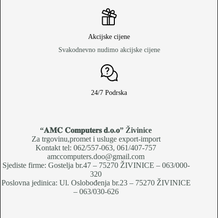
Akcijske cijene
Svakodnevno nudimo akcijske cijene
24/7 Podrska
“𝐀𝐌𝐂 𝐂𝐨𝐦𝐩𝐮𝐭𝐞𝐫𝐬 𝐝.𝐨.𝐨
” Živinice
Za trgovinu,promet i usluge export-import
Kontakt tel: 062/557-063, 061/407-757
amccomputers.doo@gmail.com
Sjediste firme: Gostelja br.47 – 75270 ŽIVINICE – 063/000-
320
Poslovna jedinica: Ul. Oslobođenja br.23 – 75270 ŽIVINICE
– 063/030-626