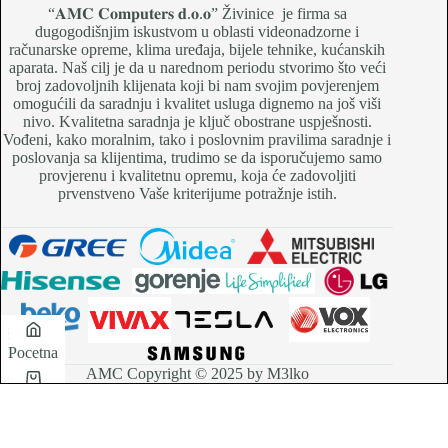
“𝐀𝐌𝐂 𝐂𝐨𝐦𝐩𝐮𝐭𝐞𝐫𝐬 𝐝.𝐨.𝐨” Živinice je firma sa
dugogodišnjim iskustvom u oblasti videonadzorne i
računarske opreme, klima uređaja, bijele tehnike, kućanskih
aparata. Naš cilj je da u narednom periodu stvorimo što veći
broj zadovoljnih klijenata koji bi nam svojim povjerenjem
omogućili da saradnju i kvalitet usluga dignemo na još viši
nivo. Kvalitetna saradnja je ključ obostrane uspješnosti.
Vođeni, kako moralnim, tako i poslovnim pravilima saradnje i
poslovanja sa klijentima, trudimo se da isporučujemo samo
provjerenu i kvalitetnu opremu, koja će zadovoljiti
prvenstveno Vaše kriterijume potražnje istih.
Pocetna
AMC Copyright © 2025 by M3lko
Korpa