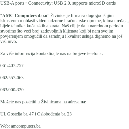
USB-A ports ‣ Connectivity: USB 2.0, supports microSD cards
“𝐀𝐌𝐂 𝐂𝐨𝐦𝐩𝐮𝐭𝐞𝐫𝐬 𝐝.𝐨.𝐨” Živinice je firma sa dugogodišnjim
iskustvom u oblasti videonadzorne i računarske opreme, klima uređaja,
bijele tehnike, kućanskih aparata. Naš cilj je da u narednom periodu
stvorimo što veći broj zadovoljnih klijenata koji bi nam svojim
povjerenjem omogućili da saradnju i kvalitet usluga dignemo na još
viši nivo.
Za više informacija kontaktirajte nas na brojeve telefona:
061/407-757
062/557-063
063/000-320
Možete nas posjetiti u Živinicama na adresama:
Ul. Gostelja br. 47 i Oslobođenja br. 23
Web: amcomputers.ba