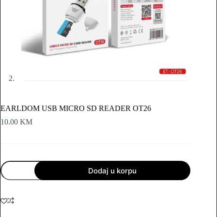
EARLDOM USB MICRO SD READER OT26
10.00
KM
EARLDOM
Dodaj u korpu
USB
MICRO
SD
READER
OT26
količina