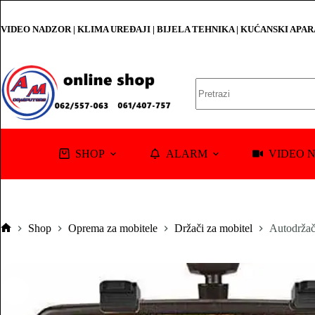
Skip
to
VIDEO NADZOR | KLIMA UREĐAJI | BIJELA TEHNIKA | KUĆANSKI APA
content
No
results
SHOP
ALARM
VIDEO 
Shop
Oprema za mobitele
Držači za mobitel
Autodržač 
Pocetna