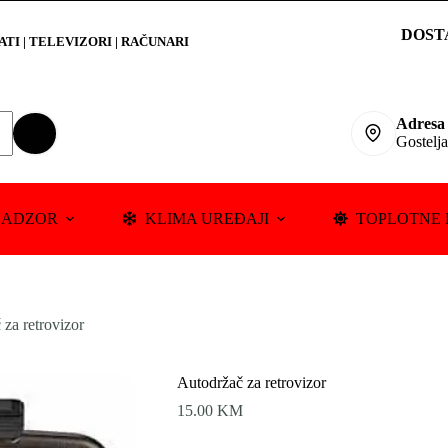
DOST
RATI
|
TELEVIZORI | RAČUNARI
Adresa
Gostelj
NADZOR
KLIMA UREĐAJI
TOPLOTNE 
za retrovizor
Autodržač za retrovizor
15.00
KM