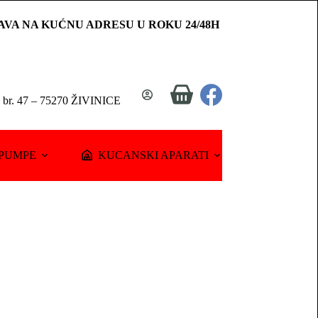
AVA NA KUĆNU ADRESU U ROKU 24/48H
Shopping
a br. 47 – 75270 ŽIVINICE
cart
PUMPE
KUCANSKI APARATI