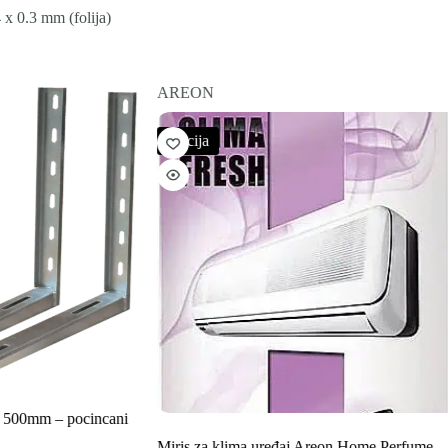
 x 0.3 mm (folija)
AREON
Akcija
j 500mm – pocincani
Miris za klima uređaj Areon Home Perfume