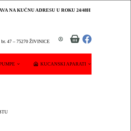
AVA NA KUĆNU ADRESU U ROKU 24/48H
Shopping
a br. 47 – 75270 ŽIVINICE
cart
PUMPE
KUCANSKI APARATI
 BTU