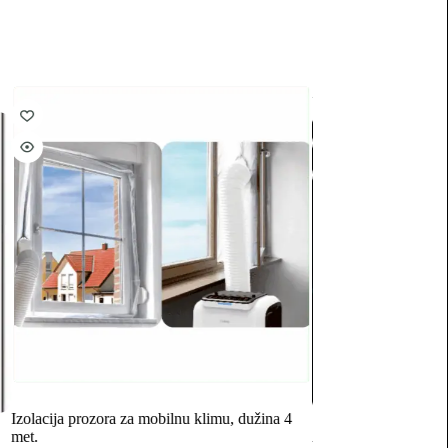
ZED electronic
Izolacija prozora za mobilnu klimu, dužina 4
met.
Usmjerivač zraka kli