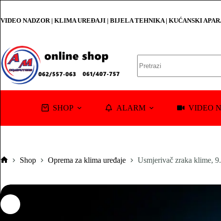
Skip
to
VIDEO NADZOR | KLIMA UREĐAJI | BIJELA TEHNIKA | KUĆANSKI APA
content
No
results
SHOP
ALARM
VIDEO 
Shop
Oprema za klima uređaje
Usmjerivač zraka klime, 
Pocetna