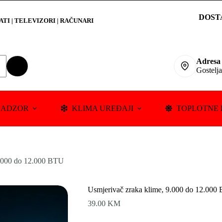
DOST
RATI
|
TELEVIZORI | RAČUNARI
Adresa
Gostelj
NADZOR
KLIMA UREĐAJI
TOPLOTNE 
9.000 do 12.000 BTU
Usmjerivač zraka klime, 9.000 do 12.000
39.00
KM