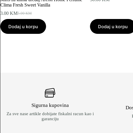
Clima Fresh Sweet Vanilla
3.00
KM
5.00
KM
Original
Current
price
price
Dodaj u korpu
was:
is:
Dodaj u korpu
5.00 KM.
3.00 KM.
Sigurna kupovina
Dos
Za sve nase artikle dobijate fiskalni racun kao i
garanciju