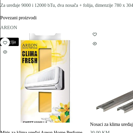
Za uređaje 9000 i 12000 bTu, dva nosača + folija, dimenzije 780 x 304
Povezani proizvodi
AREON
Akcija
Nosaci za klima uređa
Miris za klima uređaj Areon Home Perfume
30.00
KM