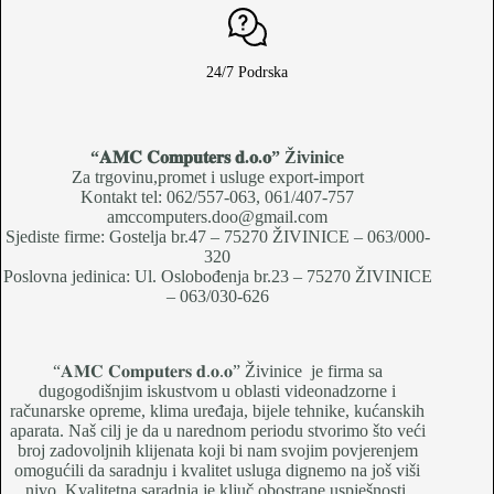
24/7 Podrska
“𝐀𝐌𝐂 𝐂𝐨𝐦𝐩𝐮𝐭𝐞𝐫𝐬 𝐝.𝐨.𝐨
” Živinice
Za trgovinu,promet i usluge export-import
Kontakt tel: 062/557-063, 061/407-757
amccomputers.doo@gmail.com
Sjediste firme: Gostelja br.47 – 75270 ŽIVINICE – 063/000-
320
Poslovna jedinica: Ul. Oslobođenja br.23 – 75270 ŽIVINICE
– 063/030-626
“𝐀𝐌𝐂 𝐂𝐨𝐦𝐩𝐮𝐭𝐞𝐫𝐬 𝐝.𝐨.𝐨” Živinice je firma sa
dugogodišnjim iskustvom u oblasti videonadzorne i
računarske opreme, klima uređaja, bijele tehnike, kućanskih
aparata. Naš cilj je da u narednom periodu stvorimo što veći
broj zadovoljnih klijenata koji bi nam svojim povjerenjem
omogućili da saradnju i kvalitet usluga dignemo na još viši
nivo. Kvalitetna saradnja je ključ obostrane uspješnosti.