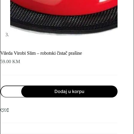
Vileda Virobi Slim – robotski čistač prašine
59.00
KM
Vileda
Dodaj u korpu
Virobi
Slim
-
robotski
čistač
prašine
količina