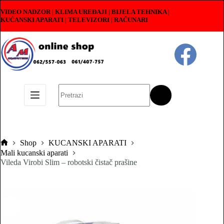
Skip
VIDEO NADZOR | KLIMA UREĐAJI | BIJELA TEHNIKA |
to
KUĆANSKI APARATI
|
TELEVIZORI | RAČUNARI
content
No
results
Shop
KUCANSKI APARATI
Pocetna
Mali kucanski aparati
Vileda Virobi Slim – robotski čistač prašine