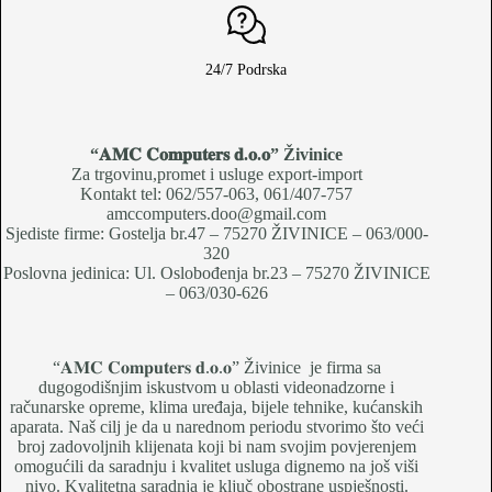
24/7 Podrska
“𝐀𝐌𝐂 𝐂𝐨𝐦𝐩𝐮𝐭𝐞𝐫𝐬 𝐝.𝐨.𝐨
” Živinice
Za trgovinu,promet i usluge export-import
Kontakt tel: 062/557-063, 061/407-757
amccomputers.doo@gmail.com
Sjediste firme: Gostelja br.47 – 75270 ŽIVINICE – 063/000-
320
Poslovna jedinica: Ul. Oslobođenja br.23 – 75270 ŽIVINICE
– 063/030-626
“𝐀𝐌𝐂 𝐂𝐨𝐦𝐩𝐮𝐭𝐞𝐫𝐬 𝐝.𝐨.𝐨” Živinice je firma sa
dugogodišnjim iskustvom u oblasti videonadzorne i
računarske opreme, klima uređaja, bijele tehnike, kućanskih
aparata. Naš cilj je da u narednom periodu stvorimo što veći
broj zadovoljnih klijenata koji bi nam svojim povjerenjem
omogućili da saradnju i kvalitet usluga dignemo na još viši
nivo. Kvalitetna saradnja je ključ obostrane uspješnosti.