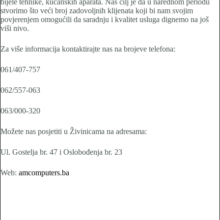
bijele tehnike, kućanskih aparata. Naš cilj je da u narednom periodu
stvorimo što veći broj zadovoljnih klijenata koji bi nam svojim
povjerenjem omogućili da saradnju i kvalitet usluga dignemo na još
viši nivo.
Za više informacija kontaktirajte nas na brojeve telefona:
061/407-757
062/557-063
063/000-320
Možete nas posjetiti u Živinicama na adresama:
Ul. Gostelja br. 47 i Oslobođenja br. 23
Web:
amcomputers.ba