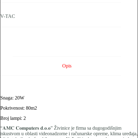
TAC
do
80m2
V-TAC
količina
Opis
Snaga: 20W
Pokrivenost: 80m2
Broj lampi: 2
“𝐀𝐌𝐂 𝐂𝐨𝐦𝐩𝐮𝐭𝐞𝐫𝐬 𝐝.𝐨.𝐨” Živinice je firma sa dugogodišnjim
iskustvom u oblasti videonadzorne i računarske opreme, klima uređaja,