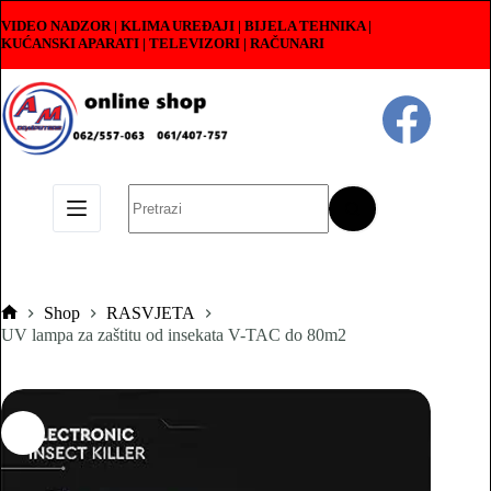
Skip
VIDEO NADZOR | KLIMA UREĐAJI | BIJELA TEHNIKA |
to
KUĆANSKI APARATI
|
TELEVIZORI | RAČUNARI
content
No
results
Shop
RASVJETA
Pocetna
UV lampa za zaštitu od insekata V-TAC do 80m2