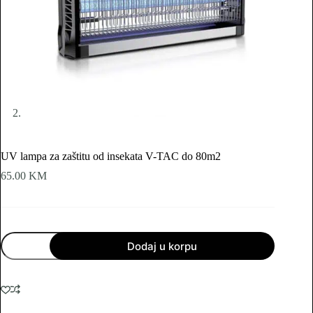
UV lampa za zaštitu od insekata V-TAC do 80m2
65.00
KM
UV
Dodaj u korpu
lampa
za
zaštitu
od
insekata
V-