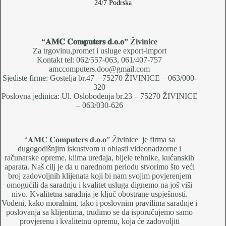
24/7 Podrska
“𝐀𝐌𝐂 𝐂𝐨𝐦𝐩𝐮𝐭𝐞𝐫𝐬 𝐝.𝐨.𝐨
” Živinice
Za trgovinu,promet i usluge export-import
Kontakt tel: 062/557-063, 061/407-757
amccomputers.doo@gmail.com
Sjediste firme: Gostelja br.47 – 75270 ŽIVINICE – 063/000-
320
Poslovna jedinica: Ul. Oslobođenja br.23 – 75270 ŽIVINICE
– 063/030-626
“𝐀𝐌𝐂 𝐂𝐨𝐦𝐩𝐮𝐭𝐞𝐫𝐬 𝐝.𝐨.𝐨” Živinice je firma sa
dugogodišnjim iskustvom u oblasti videonadzorne i
računarske opreme, klima uređaja, bijele tehnike, kućanskih
aparata. Naš cilj je da u narednom periodu stvorimo što veći
broj zadovoljnih klijenata koji bi nam svojim povjerenjem
omogućili da saradnju i kvalitet usluga dignemo na još viši
nivo. Kvalitetna saradnja je ključ obostrane uspješnosti.
Vođeni, kako moralnim, tako i poslovnim pravilima saradnje i
poslovanja sa klijentima, trudimo se da isporučujemo samo
provjerenu i kvalitetnu opremu, koja će zadovoljiti