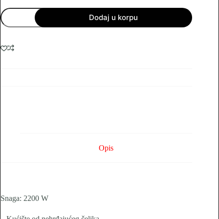
KUHALO
Dodaj u korpu
INOX
ALIZZ
2.0L
količina
Opis
Snaga: 2200 W
– Kućište od nehrđajućeg čelika