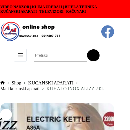
Skip
VIDEO NADZOR | KLIMA UREĐAJI | BIJELA TEHNIKA |
to
KUĆANSKI APARATI
|
TELEVIZORI | RAČUNARI
content
No
results
Shop
KUCANSKI APARATI
Pocetna
Mali kucanski aparati
KUHALO INOX ALIZZ 2.0L