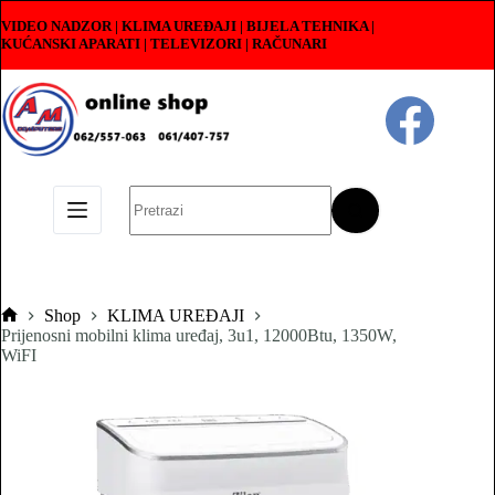
Skip
VIDEO NADZOR | KLIMA UREĐAJI | BIJELA TEHNIKA |
to
KUĆANSKI APARATI
|
TELEVIZORI | RAČUNARI
content
No
results
Shop
KLIMA UREĐAJI
Pocetna
Prijenosni mobilni klima uređaj, 3u1, 12000Btu, 1350W,
WiFI