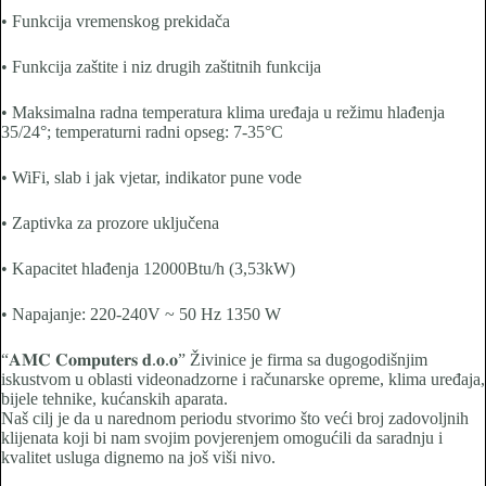
• Funkcija vremenskog prekidača
• Funkcija zaštite i niz drugih zaštitnih funkcija
• Maksimalna radna temperatura klima uređaja u režimu hlađenja
35/24°; temperaturni radni opseg: 7-35°C
• WiFi, slab i jak vjetar, indikator pune vode
• Zaptivka za prozore uključena
• Kapacitet hlađenja 12000Btu/h (3,53kW)
• Napajanje: 220-240V ~ 50 Hz 1350 W
“𝐀𝐌𝐂 𝐂𝐨𝐦𝐩𝐮𝐭𝐞𝐫𝐬 𝐝.𝐨.𝐨” Živinice je firma sa dugogodišnjim
iskustvom u oblasti videonadzorne i računarske opreme, klima uređaja,
bijele tehnike, kućanskih aparata.
Naš cilj je da u narednom periodu stvorimo što veći broj zadovoljnih
klijenata koji bi nam svojim povjerenjem omogućili da saradnju i
kvalitet usluga dignemo na još viši nivo.