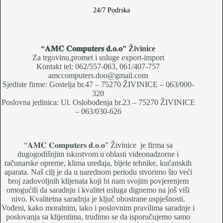
24/7 Podrska
“𝐀𝐌𝐂 𝐂𝐨𝐦𝐩𝐮𝐭𝐞𝐫𝐬 𝐝.𝐨.𝐨
” Živinice
Za trgovinu,promet i usluge export-import
Kontakt tel: 062/557-063, 061/407-757
amccomputers.doo@gmail.com
Sjediste firme: Gostelja br.47 – 75270 ŽIVINICE – 063/000-
320
Poslovna jedinica: Ul. Oslobođenja br.23 – 75270 ŽIVINICE
– 063/030-626
“𝐀𝐌𝐂 𝐂𝐨𝐦𝐩𝐮𝐭𝐞𝐫𝐬 𝐝.𝐨.𝐨” Živinice je firma sa
dugogodišnjim iskustvom u oblasti videonadzorne i
računarske opreme, klima uređaja, bijele tehnike, kućanskih
aparata. Naš cilj je da u narednom periodu stvorimo što veći
broj zadovoljnih klijenata koji bi nam svojim povjerenjem
omogućili da saradnju i kvalitet usluga dignemo na još viši
nivo. Kvalitetna saradnja je ključ obostrane uspješnosti.
Vođeni, kako moralnim, tako i poslovnim pravilima saradnje i
poslovanja sa klijentima, trudimo se da isporučujemo samo