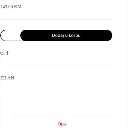
749.00
KM
Prijenosni
Dodaj u korpu
mobilni
klima
uređaj,
3u1,
12000Btu,
1350W,
WiFI
količina
ZILAN
Opis