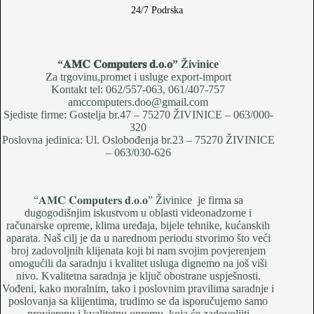
24/7 Podrska
“𝐀𝐌𝐂 𝐂𝐨𝐦𝐩𝐮𝐭𝐞𝐫𝐬 𝐝.𝐨.𝐨
” Živinice
Za trgovinu,promet i usluge export-import
Kontakt tel: 062/557-063, 061/407-757
amccomputers.doo@gmail.com
Sjediste firme: Gostelja br.47 – 75270 ŽIVINICE – 063/000-
320
Poslovna jedinica: Ul. Oslobođenja br.23 – 75270 ŽIVINICE
– 063/030-626
“𝐀𝐌𝐂 𝐂𝐨𝐦𝐩𝐮𝐭𝐞𝐫𝐬 𝐝.𝐨.𝐨” Živinice je firma sa
dugogodišnjim iskustvom u oblasti videonadzorne i
računarske opreme, klima uređaja, bijele tehnike, kućanskih
aparata. Naš cilj je da u narednom periodu stvorimo što veći
broj zadovoljnih klijenata koji bi nam svojim povjerenjem
omogućili da saradnju i kvalitet usluga dignemo na još viši
nivo. Kvalitetna saradnja je ključ obostrane uspješnosti.
Vođeni, kako moralnim, tako i poslovnim pravilima saradnje i
poslovanja sa klijentima, trudimo se da isporučujemo samo
provjerenu i kvalitetnu opremu, koja će zadovoljiti