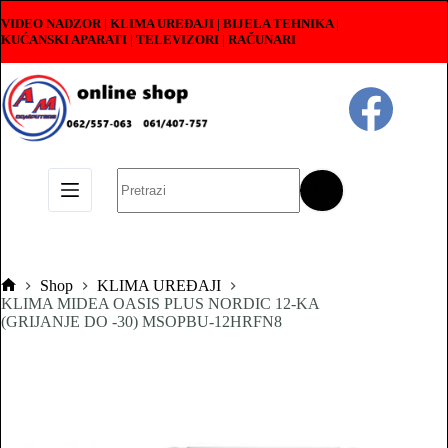
Skip
VIDEO NADZOR | KLIMA UREĐAJI | BIJELA TEHNIKA |
to
KUĆANSKI APARATI
|
TELEVIZORI | RAČUNARI
content
No
results
Shop
KLIMA UREĐAJI
Pocetna
KLIMA MIDEA OASIS PLUS NORDIC 12-KA
(GRIJANJE DO -30) MSOPBU-12HRFN8