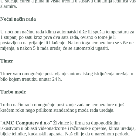
U slučaju curenja plina ili viška freona u sustavu unutarnja jedinica vas
alarmira.
Noćni način rada
U noćnom načinu rada klima automatski diže ili spušta temperaturu za
1 stupanj po satu kroz prva dva sata rada, ovisno o tome je li
postavljena na grijanje ili hlađenje. Nakon toga temperatura se više ne
mijenja, a nakon 5 h rada uređaj će se automatski ugasiti.
Timer
Timer vam omogućuje postavljanje automatskog isključenja uređaja u
bilo kojem trenutku unutar 24 h.
Turbo mode
Turbo način rada omogućuje postizanje zadane temperature u još
kraćem roku nego prilikom standardnog moda rada uređaja.
“𝐀𝐌𝐂 𝐂𝐨𝐦𝐩𝐮𝐭𝐞𝐫𝐬 𝐝.𝐨.𝐨” Živinice je firma sa dugogodišnjim
iskustvom u oblasti videonadzorne i računarske opreme, klima uređaja,
bijele tehnike, kućanskih aparata. Naš cilj je da u narednom periodu