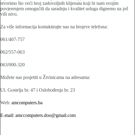
stvorimo što veći broj zadovoljnih klijenata koji bi nam svojim
povjerenjem omogućili da saradnju i kvalitet usluga dignemo na još
viši nivo.
Za više informacija kontaktirajte nas na brojeve telefona:
061/407-757
062/557-063
063/000-320
Možete nas posjetiti u Živinicama na adresama:
Ul. Gostelja br. 47 i Oslobođenja br. 23
Web:
amcomputers.ba
E-mail: amccomputers.doo@gmail.com