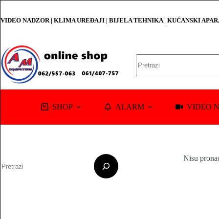
Skip
to
VIDEO NADZOR | KLIMA UREĐAJI | BIJELA TEHNIKA | KUĆANSKI APA
content
No
results
SHOP
ALARM
VIDEO 
Pretraga
Nisu prona