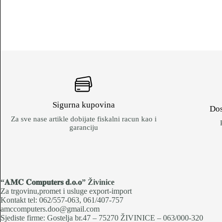
Sigurna kupovina
Dos
Za sve nase artikle dobijate fiskalni racun kao i
garanciju
“𝐀𝐌𝐂 𝐂𝐨𝐦𝐩𝐮𝐭𝐞𝐫𝐬 𝐝.𝐨.𝐨
” Živinice
Za trgovinu,promet i usluge export-import
Kontakt tel: 062/557-063, 061/407-757
amccomputers.doo@gmail.com
Sjediste firme: Gostelja br.47 – 75270 ŽIVINICE – 063/000-320