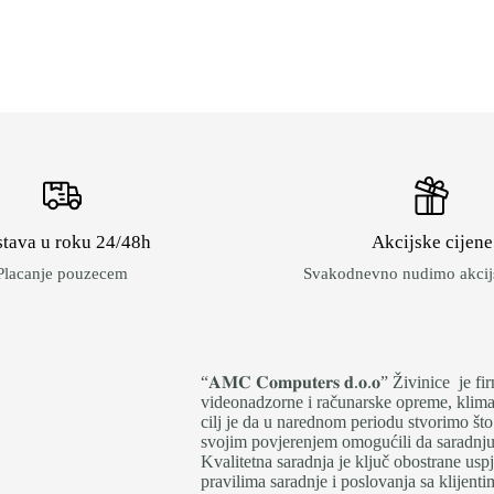
tava u roku 24/48h
Akcijske cijene
Placanje pouzecem
Svakodnevno nudimo akcijs
“𝐀𝐌𝐂 𝐂𝐨𝐦𝐩𝐮𝐭𝐞𝐫𝐬 𝐝.𝐨.𝐨” Živinice 
videonadzorne i računarske opreme, klima 
cilj je da u narednom periodu stvorimo što
svojim povjerenjem omogućili da saradnju i
Kvalitetna saradnja je ključ obostrane us
pravilima saradnje i poslovanja sa klijen