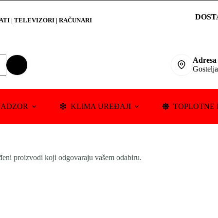
DOST
RATI
|
TELEVIZORI | RAČUNARI
Adresa
Gostelj
NADZOR
KLIMA UREĐAJI
TOPLOTNE 
đeni proizvodi koji odgovaraju vašem odabiru.