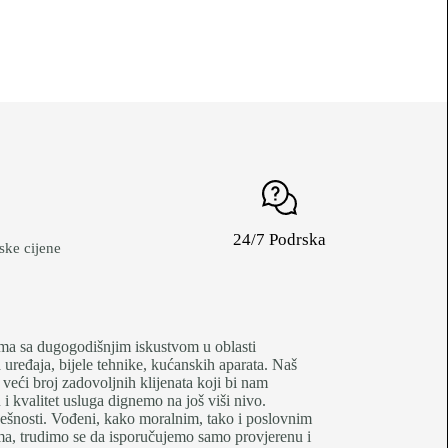
24/7 Podrska
ke cijene
je firma sa dugogodišnjim iskustvom u oblasti
uređaja, bijele tehnike, kućanskih aparata. Naš
 veći broj zadovoljnih klijenata koji bi nam
 kvalitet usluga dignemo na još viši nivo.
pješnosti. Vođeni, kako moralnim, tako i poslovnim
tima, trudimo se da isporučujemo samo provjerenu i