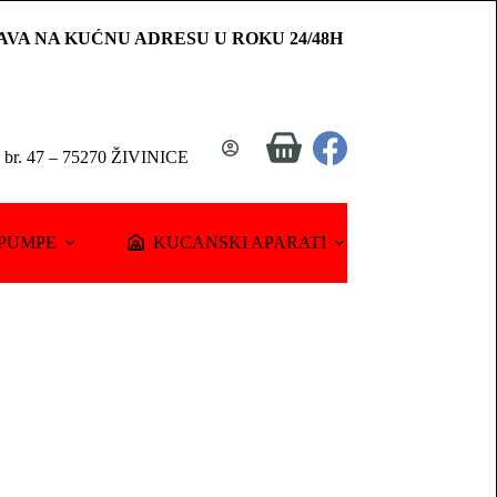
AVA NA KUĆNU ADRESU U ROKU 24/48H
Shopping
a br. 47 – 75270 ŽIVINICE
cart
PUMPE
KUCANSKI APARATI