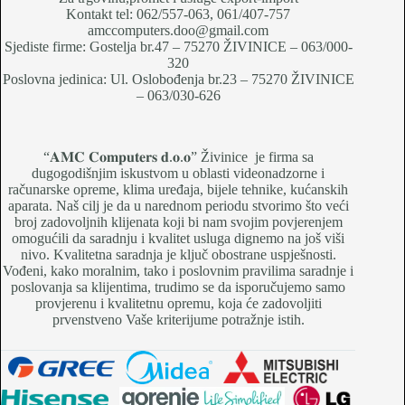
Kontakt tel: 062/557-063, 061/407-757
amccomputers.doo@gmail.com
Sjediste firme: Gostelja br.47 – 75270 ŽIVINICE – 063/000-
320
Poslovna jedinica: Ul. Oslobođenja br.23 – 75270 ŽIVINICE
– 063/030-626
“𝐀𝐌𝐂 𝐂𝐨𝐦𝐩𝐮𝐭𝐞𝐫𝐬 𝐝.𝐨.𝐨” Živinice je firma sa
dugogodišnjim iskustvom u oblasti videonadzorne i
računarske opreme, klima uređaja, bijele tehnike, kućanskih
aparata. Naš cilj je da u narednom periodu stvorimo što veći
broj zadovoljnih klijenata koji bi nam svojim povjerenjem
omogućili da saradnju i kvalitet usluga dignemo na još viši
nivo. Kvalitetna saradnja je ključ obostrane uspješnosti.
Vođeni, kako moralnim, tako i poslovnim pravilima saradnje i
poslovanja sa klijentima, trudimo se da isporučujemo samo
provjerenu i kvalitetnu opremu, koja će zadovoljiti
prvenstveno Vaše kriterijume potražnje istih.