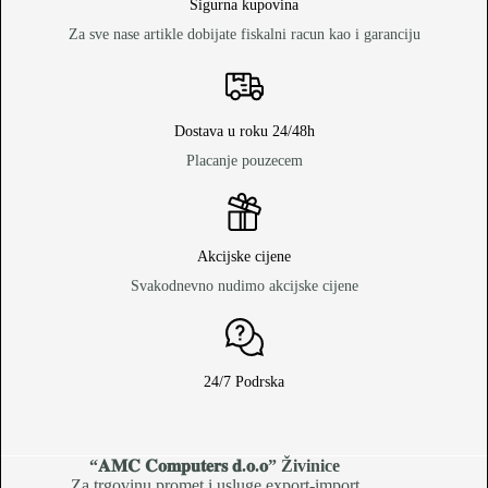
Sigurna kupovina
Za sve nase artikle dobijate fiskalni racun kao i garanciju
Dostava u roku 24/48h
Placanje pouzecem
Akcijske cijene
Svakodnevno nudimo akcijske cijene
24/7 Podrska
“𝐀𝐌𝐂 𝐂𝐨𝐦𝐩𝐮𝐭𝐞𝐫𝐬 𝐝.𝐨.𝐨
” Živinice
Za trgovinu,promet i usluge export-import