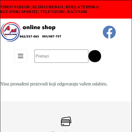
Skip
VIDEO NADZOR | KLIMA UREĐAJI | BIJELA TEHNIKA |
to
KUĆANSKI APARATI
|
TELEVIZORI | RAČUNARI
content
No
results
Nisu pronađeni proizvodi koji odgovaraju vašem odabiru.