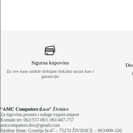
Sigurna kupovina
Dos
Za sve nase artikle dobijate fiskalni racun kao i
garanciju
“𝐀𝐌𝐂 𝐂𝐨𝐦𝐩𝐮𝐭𝐞𝐫𝐬 𝐝.𝐨.𝐨
” Živinice
Za trgovinu,promet i usluge export-import
Kontakt tel: 062/557-063, 061/407-757
amccomputers.doo@gmail.com
Sjediste firme: Gostelja br.47 – 75270 ŽIVINICE – 063/000-320