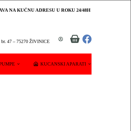
AVA NA KUĆNU ADRESU U ROKU 24/48H
Shopping
a br. 47 – 75270 ŽIVINICE
cart
PUMPE
KUCANSKI APARATI