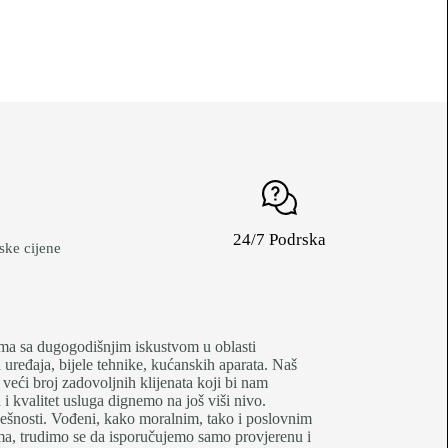
24/7 Podrska
ke cijene
je firma sa dugogodišnjim iskustvom u oblasti
uređaja, bijele tehnike, kućanskih aparata. Naš
 veći broj zadovoljnih klijenata koji bi nam
 kvalitet usluga dignemo na još viši nivo.
pješnosti. Vođeni, kako moralnim, tako i poslovnim
tima, trudimo se da isporučujemo samo provjerenu i