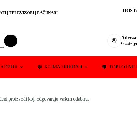
DOST
RATI
|
TELEVIZORI | RAČUNARI
Adresa
Gostelj
NADZOR
KLIMA UREĐAJI
TOPLOTNE 
đeni proizvodi koji odgovaraju vašem odabiru.