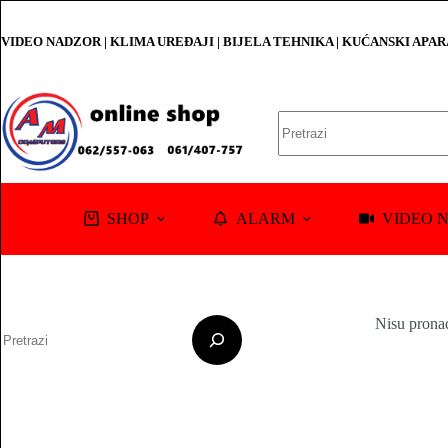
Skip
to
VIDEO NADZOR | KLIMA UREĐAJI | BIJELA TEHNIKA | KUĆANSKI APA
content
No
results
SHOP
ALARM
VIDEO 
Pretraga
Nisu prona