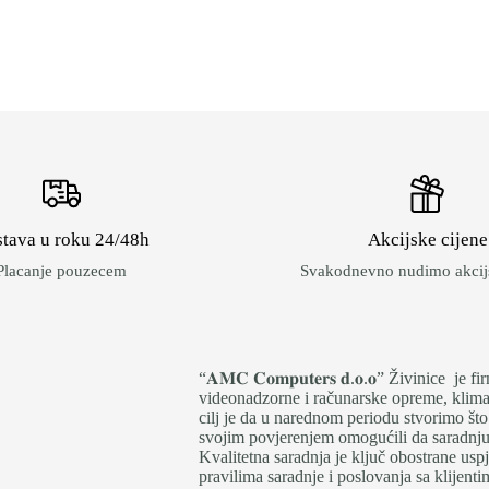
tava u roku 24/48h
Akcijske cijene
Placanje pouzecem
Svakodnevno nudimo akcijs
“𝐀𝐌𝐂 𝐂𝐨𝐦𝐩𝐮𝐭𝐞𝐫𝐬 𝐝.𝐨.𝐨” Živinice 
videonadzorne i računarske opreme, klima 
cilj je da u narednom periodu stvorimo što
svojim povjerenjem omogućili da saradnju i
Kvalitetna saradnja je ključ obostrane us
pravilima saradnje i poslovanja sa klijen