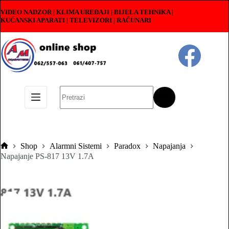
Skip
VIDEO NADZOR | KLIMA UREĐAJI | BIJELA TEHNIKA |
to
KUĆANSKI APARATI
|
TELEVIZORI | RAČUNARI
content
No
results
Shop
Alarmni Sistemi
Paradox
Napajanja
Pocetna
Napajanje PS-817 13V 1.7A