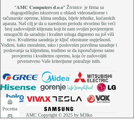
“𝐀𝐌𝐂 𝐂𝐨𝐦𝐩𝐮𝐭𝐞𝐫𝐬 𝐝.𝐨.𝐨” Živinice je firma sa
dugogodišnjim iskustvom u oblasti videonadzorne i
računarske opreme, klima uređaja, bijele tehnike, kućanskih
aparata. Naš cilj je da u narednom periodu stvorimo što veći
broj zadovoljnih klijenata koji bi nam svojim povjerenjem
omogućili da saradnju i kvalitet usluga dignemo na još viši
nivo. Kvalitetna saradnja je ključ obostrane uspješnosti.
Vođeni, kako moralnim, tako i poslovnim pravilima saradnje i
poslovanja sa klijentima, trudimo se da isporučujemo samo
provjerenu i kvalitetnu opremu, koja će zadovoljiti
prvenstveno Vaše kriterijume potražnje istih.
Pocetna
AMC Copyright © 2025 by M3lko
Korpa