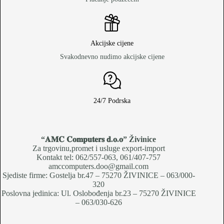
Akcijske cijene
Svakodnevno nudimo akcijske cijene
24/7 Podrska
“𝐀𝐌𝐂 𝐂𝐨𝐦𝐩𝐮𝐭𝐞𝐫𝐬 𝐝.𝐨.𝐨
” Živinice
Za trgovinu,promet i usluge export-import
Kontakt tel: 062/557-063, 061/407-757
amccomputers.doo@gmail.com
Sjediste firme: Gostelja br.47 – 75270 ŽIVINICE – 063/000-
320
Poslovna jedinica: Ul. Oslobođenja br.23 – 75270 ŽIVINICE
– 063/030-626