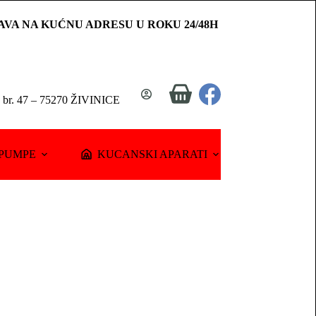
AVA NA KUĆNU ADRESU U ROKU 24/48H
Shopping
a br. 47 – 75270 ŽIVINICE
cart
PUMPE
KUCANSKI APARATI