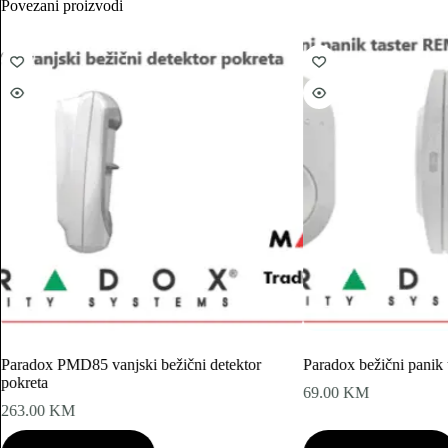
Povezani proizvodi
Paradox PMD85 vanjski bežični detektor
Paradox bežični panik
pokreta
69.00
KM
263.00
KM