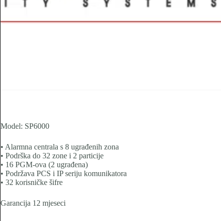
Model: SP6000
• Alarmna centrala s 8 ugrađenih zona
• Podrška do 32 zone i 2 particije
• 16 PGM-ova (2 ugrađena)
• Podržava PCS i IP seriju komunikatora
• 32 korisničke šifre
Garancija 12 mjeseci