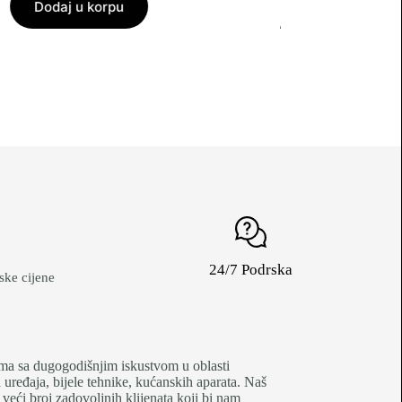
Dodaj u korpu
Dodaj u korpu
24/7 Podrska
ke cijene
je firma sa dugogodišnjim iskustvom u oblasti
uređaja, bijele tehnike, kućanskih aparata. Naš
 veći broj zadovoljnih klijenata koji bi nam