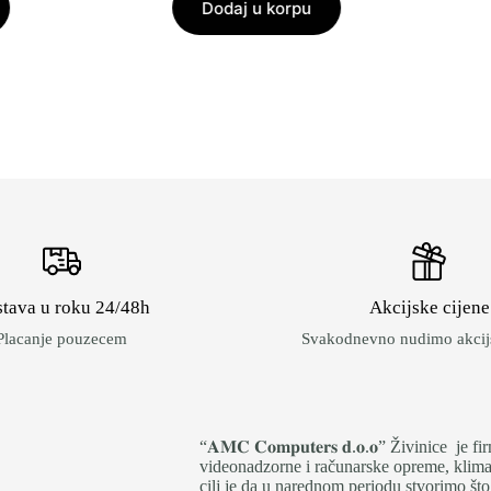
Dodaj u korpu
tava u roku 24/48h
Akcijske cijene
Placanje pouzecem
Svakodnevno nudimo akcijs
“𝐀𝐌𝐂 𝐂𝐨𝐦𝐩𝐮𝐭𝐞𝐫𝐬 𝐝.𝐨.𝐨” Živinice 
videonadzorne i računarske opreme, klima 
cilj je da u narednom periodu stvorimo što