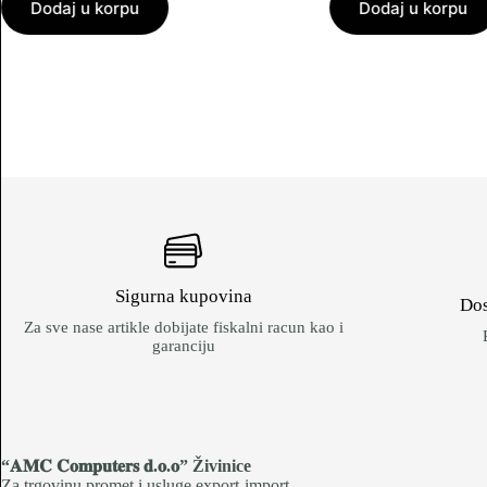
Dodaj u korpu
Dodaj u korpu
Sigurna kupovina
Dos
Za sve nase artikle dobijate fiskalni racun kao i
garanciju
“𝐀𝐌𝐂 𝐂𝐨𝐦𝐩𝐮𝐭𝐞𝐫𝐬 𝐝.𝐨.𝐨
” Živinice
Za trgovinu,promet i usluge export-import