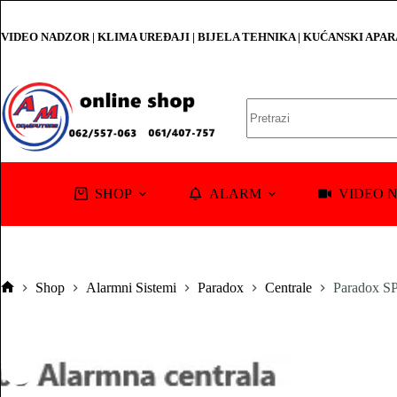
Skip
to
VIDEO NADZOR | KLIMA UREĐAJI | BIJELA TEHNIKA | KUĆANSKI APA
content
No
results
SHOP
ALARM
VIDEO 
Shop
Alarmni Sistemi
Paradox
Centrale
Paradox SP
Pocetna