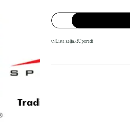
Paradox
SP6000
Alarmna
žičana
centrala
količina
Lista zelja
Uporedi